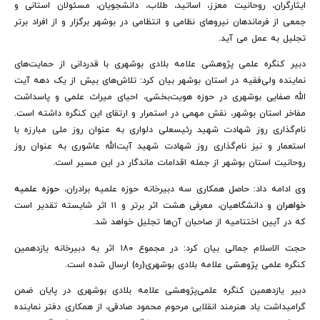
ایثارگران، روحانیت معزز، اساتید، طلاب، دانشجویان، مسئولان استانی و
جمعی از فرماندهان نیروهای نظامی و انتظامی در بوشهر برگزار و از افراد برتر
تجلیل به عمل می آید.
دبیر کنگره علمی پژوهشی علامه بلادی بوشهری با قدردانی از حمایت‌های
نماینده ولی‌فقیه در استان بوشهر بیان کرد: تلاش‌های بیش از یک دهه آیت
الله صفایی بوشهری در حوزه هویت‌بخشی، احیای میراث علمی و پاسداشت
مفاخر استان بوشهر، نقش مهمی در استمرار و ارتقای این کنگره داشته است.
نام‌گذاری روز شهادت شهید رئیسعلی دلواری به عنوان روز ملی مبارزه با
استعمار و نیز نام‌گذاری روز شهادت شهید آیت‌الله عاشوری به عنوان روز
روحانیت استان بوشهر از جمله اقدامات ماندگار در این مسیر است.
وی ادامه داد: حاصل همکاری سه دبیرخانه حوزه علمیه برادران،
حوزه علمیه
خواهران
و دانشگاهیان، معرفی هشت اثر برتر و ۱۱ اثر شایسته تقدیر است
که در آیین اختتامیه از صاحبان آن‌ها تجلیل خواهد شد.
حجت الاسلام جمالی بیان کرد: در مجموع ۱۸۰ اثر به دبیرخانه یازدهمین
کنگره علمی پژوهشی علامه بلادی بوشهری(ره) ارسال شده است.
دبیر یازدهمین کنگره علمی‌پژوهشی علامه بلادی بوشهری در پایان ضمن
گرامیداشت یاد هنرمند انقلابی مرحوم محمود صادقی، از همکاری دفتر نماینده