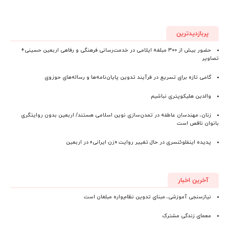
پربازدیدترین
حضور بیش از ۳۰۰ مبلغه ایلامی در خدمت‌رسانی فرهنگی و رفاهی اربعین حسینی+
تصاویر
گامی تازه برای تسریع در فرآیند تدوین پایان‌نامه‌ها و رساله‌های حوزوی
والدین هلیکوپتری نباشیم
زنان، مهندسان عاطفه در تمدن‌سازی نوین اسلامی هستند/ اربعین بدون روایتگری
بانوان ناقص است
پدیده اینفلوئنسری در حال تغییر روایت «زن ایرانی» در اربعین
آخرین اخبار
نیازسنجی آموزشی، مبنای تدوین نظام‌واره مبلغان است
معمای زندگی مشترک