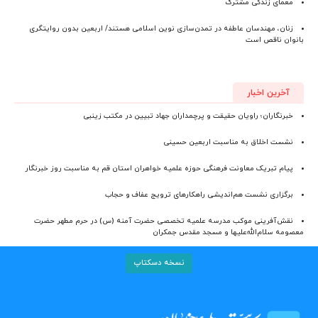
معمای زندگی مشترک
زنان، مهندسان عاطفه در تمدن‌سازی نوین اسلامی هستند/ اربعین بدون روایتگری
بانوان ناقص است
آخرین اخبار
خبرنگاران؛ راویان حقیقت و پرچمداران جهاد تبیین در مکتب زینبی
نشست اخلاق به مناسبت اربعین حسینی
پیام تبریک معاونت فرهنگی حوزه علمیه خواهران استان قم به مناسبت روز خبرنگار
برگزاری نشست هم‌اندیشی راهکارهای ترویج عفاف و حجاب
نقش‌آفرینی موکب مدرسه علمیه تخصصی حضرت آمنه (س) در حرم مطهر حضرت
معصومه سلام‌الله‌علیها و مسجد مقدس جمکران
نسخه دسکتاپ