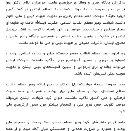
به‌گزارش پایگاه خبری و رسانه‌ای حوزه‌های علمیه خواهران/ ایلام، دکتر زهرا
فرزام، مدیر مدرسه علمیه جواد الائمه علیه السلام آبدانان در گفت‌وگویی
درباره جایگاه شهادت مقام معظم رهبری در تقویت هویت دینی و ملی، اظهار
داشت: شهادت رهبر معظم انقلاب اسلامی، حضرت آیت‌الله خامنه‌ای، ضایعه‌ای
بسیار سنگین و جبران‌ناپذیر خواهد بود. این واقعه، با توجه به نقش بی‌بدیل
ایشان در هدایت و رهبری انقلاب اسلامی و همچنین جایگاه والای علمی و
معنوی ایشان، تأثیرات عمیقی بر هویت دینی و ملی ما خواهد داشت.
وی افزود: رهبر معظم انقلاب مفسر برجسته قرآن و معارف اسلامی بودند و
همواره بر ترویج و تعمیق آموزه‌های دینی تأکید داشتند. شهادت ایشان
می‌تواند بهانه‌ای برای بازخوانی و تبیین اندیشه‌های دینی ایشان و تقویت
هویت دینی نسل‌های آینده باشد.
مدیر مدرسه علمیه جوادالائمه(ع) آبدانان با بیان اینکه رهبر معظم انقلاب
مدافع استقلال، عزت و منافع ملی ایران بودند و همواره بر حفظ هویت
فرهنگی و ملی کشور تأکید داشتند، عنوان کرد: شهادت ایشان می‌تواند
موجب تقویت حس غرور ملی و انسجام بیشتر حول محور ارزش‌های ملی
شود.
خانم فرزام خاطرنشان کرد: رهبر معظم انقلاب نماد وحدت و انسجام ملی
بودند و همواره بر ضرورت همدلی و همبستگی میان آحاد مردم و از همه