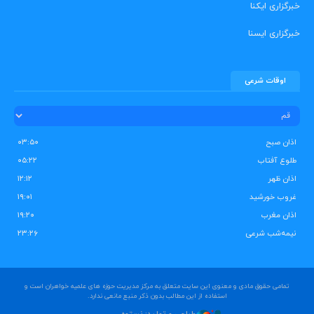
خبرگزاری ایکنا
خبرگزاری ایسنا
اوقات شرعی
اذان صبح
۰۳:۵۰
طلوع آفتاب
۰۵:۲۲
اذان ظهر
۱۲:۱۲
غروب خورشید
۱۹:۰۱
اذان مغرب
۱۹:۲۰
نیمه‌شب شرعی
۲۳:۲۶
تمامی حقوق مادی و معنوی این سایت متعلق به مرکز مدیریت حوزه های علمیه خواهران است و
استفاده از این مطالب بدون ذکر منبع مانعی ندارد.