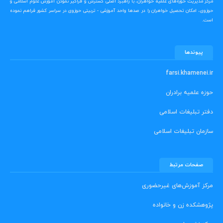
مرکز مدیریت حوزه‌های علمیه خواهران، با راهبرد اصلی گسترش و فراگیر نمودن آموزش علوم اسلامی و
حوزوی، امکان تحصیل خواهران را در صدها واحد آموزشی - تربیتی حوزوی در سراسر کشور فراهم نموده
است.
پیوندها
farsi.khamenei.ir
حوزه علمیه برادران
دفتر تبلیغات اسلامی
سازمان تبلیغات اسلامی
صفحات مرتبط
مرکز آموزش‌های غیرحضوری
پژوهشکده زن و خانواده