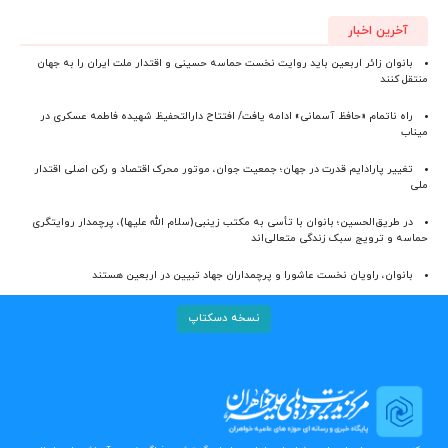
آخرین اخبار
بانوان زائر اربعین باید روایت نخست حماسه حسینی و اقتدار ملت ایران را به جهان
منتقل کنند
راه ناتمام «حافظ آسمانی» ادامه یافت/ افتتاح دارالتحفیظ شهیده فاطمه عسکری در
میناب
تغییر پارادایم قدرت در جهان؛ جمعیت جوان، موتور محرک اقتصاد و رکن اصلی اقتدار
ملی
در طریق‌الحسین؛ بانوان با تأسی به مکتب زینبی(سلام الله علیها)، پرچمدار روایتگری
حماسه و ترویج سبک زندگی متعالی‌اند
بانوان، راویان نخست عاشورا و پرچمداران جهاد تبیین در اربعین هستند
نسخه دسکتاپ