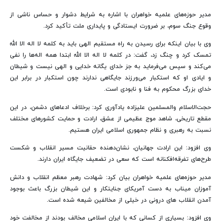
مدیر حوزه‌های علمیه خواهران با اشاره به شرایط دشوار و حساس ناشی از
وقوع جنگ سوم، بر ضرورت ایستادگی و پایداری ملت تأکید کرد.
وی با بیان اینکه برای رسیدن به راه مستقیم الهی باید به کلمه لا اله الا الله
تمسک کرد و چنگ زد، گفت: در کلمه لا اله الا الله ابتدا همه اله‌ها را نفی
می‌کند و سپس می‌فرماید به جز خدای یگانه خدایی و الهی نیست و شیطان
و ایادی او که استکبار می‌ورزند جایگاهی ندارند چون استکبار در برابر این
خدای بزرگ محکوم به فنا و نابودی است.
حجت‌الاسلام والمسلمین علیزاده یادآوری کرد: برخلاف ادعاهای دشمن، در این
مقطع تاریخی، شاهد موج عظیمی از عشق، ارادت و حمایت کشورهای مختلف
نسبت به رهبری و نظام جمهوری اسلامی ایران هستیم.
وی افزود: این ارادت جهانیان، نشان‌دهنده حقانیت مسیر انقلاب و شکست
طرح‌های تفرقه‌افکنانه است که سعی در تضعیف جایگاه ایران دارند.
مدیر حوزه‌های علمیه خواهران بیان کرد: شهادت رهبر معظم انقلاب و دانش
آموزان میناب به دست آمریکای جنایتکار و این شیطان بزرگ باعث بوجود
آمدن انقلاب های درونی در خیلی از مخالفین شیعه شده است.
وی افزود: بسیاری از کسانی که با ایران اسلامی مخالف بودند از مخالفت خود