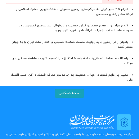
اعزام ۴۵ مبلغ دینی به موکب‌های اربعین حسینی با هدف تبیین معارف اسلامی و
ارائه مشاوره‌های تخصصی
آیین عزاداری اربعین حسینی؛ تبلور بصیرت و بازخوانی رسالت‌های تمدن‌ساز در
مدرسه علمیه حضرت زهرا سلام‌الله‌علیها شهرستان دورود
بانوان زائر اربعین باید روایت نخست حماسه حسینی و اقتدار ملت ایران را به جهان
منتقل کنند
راه ناتمام «حافظ آسمانی» ادامه یافت/ افتتاح دارالتحفیظ شهیده فاطمه عسکری در
میناب
تغییر پارادایم قدرت در جهان؛ جمعیت جوان، موتور محرک اقتصاد و رکن اصلی اقتدار
ملی
نسخه دسکتاپ
مرکز مدیریت حوزه‌های علمیه خواهران، با راهبرد اصلی گسترش و فراگیر نمودن آموزش علوم اسلامی و