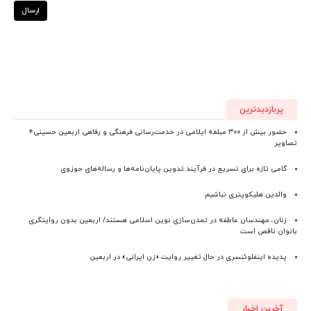
ارسال
پربازدیدترین
حضور بیش از ۳۰۰ مبلغه ایلامی در خدمت‌رسانی فرهنگی و رفاهی اربعین حسینی+
تصاویر
گامی تازه برای تسریع در فرآیند تدوین پایان‌نامه‌ها و رساله‌های حوزوی
والدین هلیکوپتری نباشیم
زنان، مهندسان عاطفه در تمدن‌سازی نوین اسلامی هستند/ اربعین بدون روایتگری
بانوان ناقص است
پدیده اینفلوئنسری در حال تغییر روایت «زن ایرانی» در اربعین
آخرین اخبار