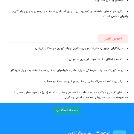
معمای زندگی مشترک
زنان، مهندسان عاطفه در تمدن‌سازی نوین اسلامی هستند/ اربعین بدون روایتگری
بانوان ناقص است
آخرین اخبار
خبرنگاران؛ راویان حقیقت و پرچمداران جهاد تبیین در مکتب زینبی
نشست اخلاق به مناسبت اربعین حسینی
پیام تبریک معاونت فرهنگی حوزه علمیه خواهران استان قم به مناسبت روز خبرنگار
برگزاری نشست هم‌اندیشی راهکارهای ترویج عفاف و حجاب
نقش‌آفرینی موکب مدرسه علمیه تخصصی حضرت آمنه (س) در حرم مطهر حضرت
معصومه سلام‌الله‌علیها و مسجد مقدس جمکران
نسخه دسکتاپ