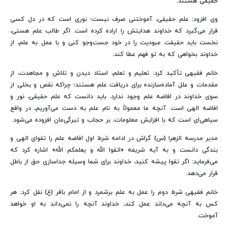
حقیقی هستند.
وی افزود: علم حقیقی، آموختنی صرف نیست؛ نوری است که در دل کسی
قرار می‌گیرد که خداوند هدایتش را اراده کرده است. اگر طالب علم هستی،
نخست باید حقیقت عبودیت را در خود جست‌وجو کنی و با عمل به علم، از
خداوند بخواهی که به تو فهم عطا کند.
خانم فقیهی تأکید کرد: تعلیم و تعلم، استاد دیدن و تلاش و مجاهدت، از
مقدمات و علل آماده‌سازنده برای دریافت علم هستند؛ چراکه نقص و بخلی از
سوی خداوند در افاضه علم وجود ندارد. باید دانست که علم حقیقی، نور و
افاضه الهی است. آنچه ما معمولاً به نام علم به دست می‌آوریم، در واقع
سیاهی‌ای است که با افزایش معلومات، بر حجاب و تیرگی‌مان افزوده می‌شود.
مدیر مدرسه الزهرا (س) گراش در ادامه شرط اول افاضه علم را تقوای الهی و
بندگی دانست و به آیه شریفه «اتقوا الله و یعلمکم الله» اشاره کرد که
می‌فرماید: اگر تقوا پیشه کنید، خداوند برای شما وسیله جداسازی حق از باطل
قرار می‌دهد.
خانم فقیهی شرط دوم را عمل به علم برشمرد و از امام باقر (ع) نقل کرد: هر
کس به آنچه می‌داند عمل کند، خداوند آنچه را نمی‌داند به او خواهد
آموخت.