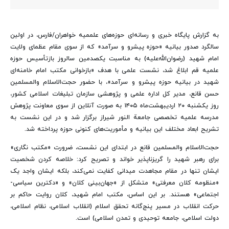
به گزارش پایگاه خبری و رسانه‌ای حوزه‌های علممیه خواهران/فارس، در اولین
سالگرد صدور بیانیه «حوزه پیشرو و سرآمد» که از سوی مقام عظمای ولایت
امام شهید (رضوان‌الله‌علیه) به مناسبت یکصدمین سالروز بازتأسیس حوزه
علمیه قم ابلاغ شد، نشست علمی با هدف «بازخوانی مکتب امام خامنه‌ای
شهید در بیانیه حوزه پیشرو و سرآمد»، با حضور حجت‌الاسلام والمسلمین
حسن قانع، مدیر کل اداره علمی و پژوهشی سازمان تبلیغات اسلامی کشور،
روز یکشنبه ۲۰ اردیبهشت‌ماه ۱۴۰۵ به صورت آنلاین از سوی معاونت پژوهش
مدرسه علمیه تخصصی جامعة‌ النور شیراز برگزار شد و در این نشست به
تشریح ابعاد مختلف این بیانیه و مأموریت‌های کنونی حوزه پرداخته شد.
حجت‌الاسلام والمسلمین قانع در ابتدای این نشست، ضرورت «مکتب‌ نگاری»
برای رهبر شهید را گریزناپذیر خواند و تصریح کرد: خلاصه‌ کردن شخصیت
ایشان تنها در مقام مجاهدت میدانی کفایت نمی‌کند، بلکه ایشان واجد یک
«منظومه کلان معرفتی» متشکل از «جهان‌بینی کلان» و «دکترین سیاسی-
اجتماعی» هستند. بر این اساس، مکتب امام شهید، کلان‌ روایت حاکم بر
حرکت انقلاب در مسیر پنج‌گانه تحقق اسلام (انقلاب اسلامی، نظام اسلامی،
دولت اسلامی، جامعه توحیدی و تمدن اسلامی) است.