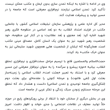
وی در ادامه با اشاره به اینکه تمدن‌ سازی بدون ایمان و مکتب ممکن نیست،
تأکید کرد: تمدن اسلامی نیازمند نرم‌افزاری معرفتی است که جامعه را در
مسیر تولید و پیشرفت هدایت کند.
مدیر کل اداره علمی و پژوهشی سازمان تبلیغات اسلامی کشور، با جانمایی
مکتب در فرایند امتداد انقلاب، به دو بُعد اساسی در منظومه فکری رهبر
شهید اشاره کرد: بُعد معنوی و بُعد عقلانیت؛ و در کنار این منظومه، خود
شخصیت رهبر شهید نیز به عنوان یک انسان کامل، مصداق عینی مکتب
است، همان‌گونه که ایشان از شخصیت‌ هایی همچون شهید سلیمانی نیز به
عنوان «یک مکتب» یاد کردند.
حجت‌الاسلام والمسلمین قانع با ترسیم مراحل سخت‌افزاری و نرم‌افزاری تحقق
انقلاب، بیانیه «حوزه پیشرو و سرآمد» را به عنوان نرم‌افزار معرفتی این مسیر
معرفی کرد و با استناد به تعبیر «بعثت امت»، انقلاب اسلامی را زمینه‌ساز
بعثت اول (نفی طاغوت) و مرحله کنونی را مقدمه‌ای برای بعثت دوم
(شکل‌گیری جامعه توحیدی و تمدن اسلامی) دانست و هشدار داد که تحقق
این مرحله مستلزم زدودن سبک زندگی و تفکر غربی از جامعه است.
وی در بخش دیگری از سخنان خود با انتقاد از برخی رویکردهای رایج در حوزه،
خلأ تولید معارف در نظامات اجتماعی را جدی خواند و اظهار داشت: امروز
فقاهت نمی‌تواند محدود به احکام فردی و عبادی باشد، بلکه حوزه موظف