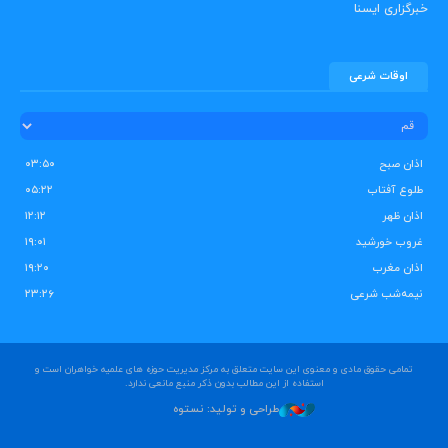
خبرگزاری ایسنا
اوقات شرعی
اذان صبح
۰۳:۵۰
طلوع آفتاب
۰۵:۲۲
اذان ظهر
۱۲:۱۲
غروب خورشید
۱۹:۰۱
اذان مغرب
۱۹:۲۰
نیمه‌شب شرعی
۲۳:۲۶
تمامی حقوق مادی و معنوی این سایت متعلق به مرکز مدیریت حوزه های علمیه خواهران است و
استفاده از این مطالب بدون ذکر منبع مانعی ندارد.
طراحی و تولید: نستوه