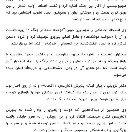
صهیونیستی از آغاز این جنگ اشاره کرد و گفت: اهداف اولیه شامل از بین
بردن توان هسته‌ای و موشکی ایران و همچنین ایجاد آشوب اجتماعی بود که
هیچ‌کدام از این اهداف محقق نشد.
وی انسجام اجتماعی را مهم‌ترین درس آموخته شده از جنگ ۱۲ روزه دانست
و آن را «سوخت موشک‌ها» و عامل اصلی پیروزی توصیف کرد و افزود: دشمن
تلاش کرد با ایجاد اغتشاشات، این انسجام را خدشه‌دار کند، اما موفق نشد.
سخنران نشست با اشاره به جبهه مقاومت، بیان داشت: جبهه مقاومت با
بلوغ رسیده و به صورت نامتقارن و توزیع شده، جنگ را علیه استکبار آغاز
کرده است که نمونه‌های آن در یمن، حشدالشعبی و حزب‌الله لبنان دیده
می‌شود.
دکتر قزوینی با بیان اینکه پذیرش آتش‌بس «آگاهانه» و نه از روی اجبار بود،
بیان کرد: ایران در طول یک ماه گذشته توان موشکی خود را بازسازی کرده و
نیاز به این فرصت برای مدیریت صحنه جنگ داشت.
وی همچنین از دیدگاه‌هایی که دولت و رهبری را وادار شده به پذیرش
آتش‌بس نشان میدهند، انتقاد کرد و این رویکرد را به ضرر جایگاه ولایت
فقیه و امر رهبری دانست و حفظ اتحاد مقدس توصیه شدهٔ رهبر شهید را
بزرگترین وظیفه همگانی بخصوص نخبگان و مبلغان دانست.