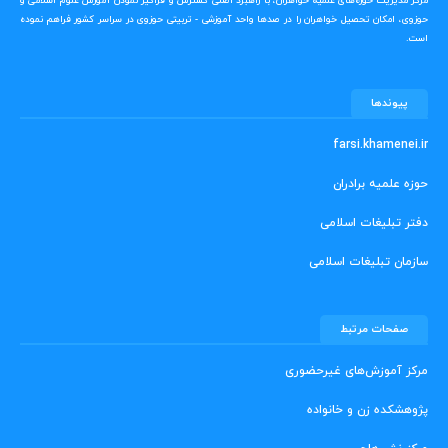
مرکز مدیریت حوزه‌های علمیه خواهران، با راهبرد اصلی گسترش و فراگیر نمودن آموزش علوم اسلامی و
حوزوی، امکان تحصیل خواهران را در صدها واحد آموزشی - تربیتی حوزوی در سراسر کشور فراهم نموده
است.
پیوندها
farsi.khamenei.ir
حوزه علمیه برادران
دفتر تبلیغات اسلامی
سازمان تبلیغات اسلامی
صفحات مرتبط
مرکز آموزش‌های غیرحضوری
پژوهشکده زن و خانواده