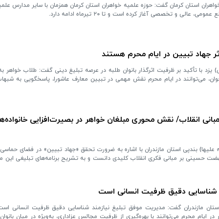
ثر جهاد تبیین در ایام محرم هستند
 با تأکید بر ظرفیت اثرگذار بانوان طلبه در عرصه تبلیغ دینی گفت: طلاب خواهر به 
 جوان، می‌توانند در ایام محرم نقش مهمی در تبیین معارف عاشورا، پاسخگویی به شبهات 
مبانی انقلاب/ نقش محوری مبلغان خواهر در بصیرت‌افزایی خانواده‌ه
ه علیها) بندپی استان مازندران با اشاره به ضرورت تحقق «جهاد تبیین» در فضای حماس
ضت حسینی بر مبانی فکری انقلاب کلیدی دانست و به تشریح برنامه‌های تبلیغی این مد
د شناسایی دقیق ظرفیت انسانی است
تان مازندران گفت: مدیریت موفق تبلیغ نیازمند شناسایی دقیق ظرفیت انسانی است 
ر ایام محرم می‌توانند با بهره‌گیری از ظرفیت مجالس عزاداری، به‌ویژه در میان بانوان و