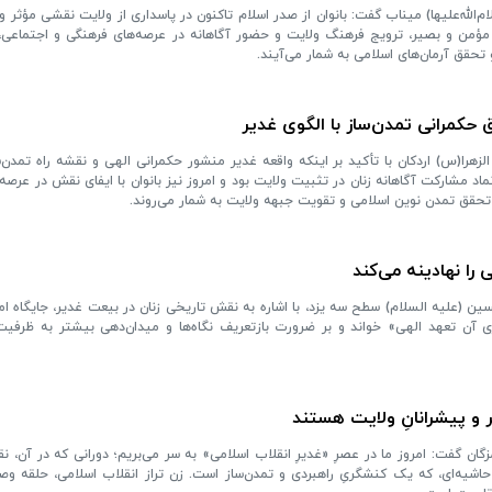
لله‌علیها) میناب گفت: بانوان از صدر اسلام تاکنون در پاسداری از ولایت نقشی مؤثر و
ل مؤمن و بصیر، ترویج فرهنگ ولایت و حضور آگاهانه در عرصه‌های فرهنگی و اجتماعی، 
حقق آرمان‌های اسلامی به شمار می‌آیند.
 حکمرانی تمدن‌ساز با الگوی غدیر
را(س) اردکان با تأکید بر اینکه واقعه غدیر منشور حکمرانی الهی و نقشه راه تمدن‌
د مشارکت آگاهانه زنان در تثبیت ولایت بود و امروز نیز بانوان با ایفای نقش در عرصه‌
ن تحقق تمدن نوین اسلامی و تقویت جبهه ولایت به شمار می‌روند.
 را نهادینه می‌کند
(علیه السلام) سطح سه یزد، با اشاره به نقش تاریخی زنان در بیعت غدیر، جایگاه امرو
 آن تعهد الهی» خواند و بر ضرورت بازتعریف نگاه‌ها و میدان‌دهی بیشتر به ظرفیت‌
یر و پیشرانانِ ولایت هستند
ان گفت: امروز ما در عصرِ «غدیرِ انقلاب اسلامی» به سر می‌بریم؛ دورانی که در آن، نق
یه‌ای، که یک کنشگریِ راهبردی و تمدن‌ساز است. زن تراز انقلاب اسلامی، حلقه وص