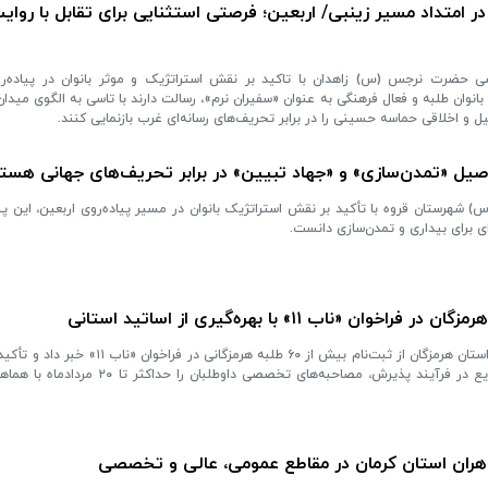
در امتداد مسیر زینبی/ اربعین؛ فرصتی استثنایی برای تقابل با روای
حضرت نرجس (س) زاهدان با تاکید بر نقش استراتژیک و موثر بانوان در پیاده‌رو
انوان طلبه و فعال فرهنگی به عنوان «سفیران نرم»، رسالت دارند با تاسی به الگوی میدا
 و اخلاقی حماسه حسینی را در برابر تحریف‌های رسانه‌ای غرب بازنمایی کنند.
ن اصیل «تمدن‌سازی» و «جهاد تبیین» در برابر تحریف‌های جهانی هست
شهرستان قروه با تأکید بر نقش استراتژیک بانوان در مسیر پیاده‌روی اربعین، این پیاد
ی برای بیداری و تمدن‌سازی دانست.
«ناب ۱۱» با بهره‌گیری از اساتید استانی
معاون پژوهش حوزه علمیه خواهران استان هرمزگان از ثبت‌نام بیش از ۶۰ طلبه هر
علمیه استان موظف‌اند با هدف تسریع در فرآیند پذیرش، مصاحبه‌های تخصصی د
هران استان کرمان در مقاطع عمومی، عالی و تخصصی