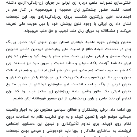
خنثی‌سازی تصورات منفی درباره زن ایرانی در جریان زن-زندگی-آزادی داشته
است، گفت: حضور چشمگیر زنان محجبه و غیرمحجبه در کنار هم در
اجتماعات اخیر، بزرگترین شکست پروژه زن‌،زندگی،‌آزادی بود. این تجمعات
نشان داد زن ایرانی با وجود تنوع پوشش خود را ذیل هویت ملی تعریف
می‌کند و مشتاقانه به دریای زلال ملت نجیب و حق طلب می‌پیوند.
معاون پژوهش حوزه علمیه خواهران استان تهران عنوان کرد: حضور پررنگ
زنان در تجمعات شبانه دفاع از امنیت ملی روایت‌های دروغین دشمن همچون
روایت منفعل و قربانی نمای زنِ تحت ستم نظام را برملا کرد و نشان داد زنان
ایران نه فقط آزادند، بلکه متولی و حافظ امنیت و میهن خود نیز هستند. زنی
که هم محجوب است، هم مدیر، هم مادر، هم فعال اجتماعی و هم در لحظات
بحران، سپر بلا. این تصویر، جذابیت روایت «زنِ غرب‌زده» را در میان دختران و
بانوان ایرانی از رنگ و لعاب انداخت. این جلوه‌های درخشان از حضور متنوع
بانوان ایرانی یک مانور واقعی علیه پروژه‌های زن ستیز غرب بود که برای
تداوم آن باید حامی و راوی روایت‌هایی از این حضور قهرمانانه زنان باشیم.
وی ادامه داد: برخی روشنفکران و فعالان سیاسی معترض نیز به اجبار واقعیت
میدانی، موضع خود را تعدیل کردند و به جای تخریب نظام به اصلاحات درون
نظام روی آوردند. برای تداوم تأثیرگذاری و تبدیل این دستاورد اجتماعی
ارزشمند به ساختاری ماندگار و پویا باید خودجوشی و مردمی بودن تجمعات