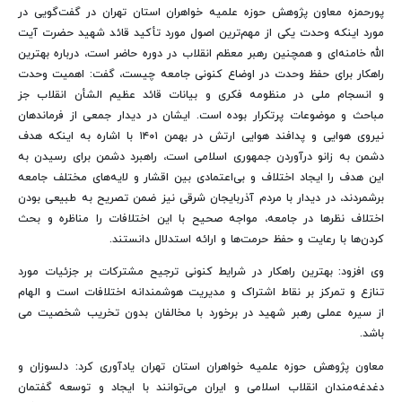
پورحمزه معاون پژوهش حوزه علمیه خواهران استان تهران در گفت‌گویی در
مورد اینکه وحدت یکی از مهم‌ترین اصول مورد تأکید قائد شهید حضرت آیت
الله خامنه‌ای و همچنین رهبر معظم انقلاب در دوره حاضر است، درباره بهترین
راهکار برای حفظ وحدت در اوضاع کنونی جامعه چیست، گفت: اهمیت وحدت
و انسجام ملی در منظومه فکری و بیانات قائد عظیم الشأن انقلاب جز
مباحث و موضوعات پرتکرار بوده است. ایشان در دیدار جمعی از فرماندهان
نیروی هوایی و پدافند هوایی ارتش در بهمن ۱۴۰۱ با اشاره به اینکه هدف
دشمن به زانو درآوردن جمهوری اسلامی است، راهبرد دشمن برای رسیدن به
این هدف را ایجاد اختلاف و بی‌اعتمادی بین اقشار و لایه‌های مختلف جامعه
برشمردند، در دیدار با مردم آذربایجان شرقی نیز ضمن تصریح به طبیعی بودن
اختلاف نظرها در جامعه، مواجه‌ صحیح با این اختلافات را مناظره و بحث
کردن‌ها با رعایت و حفظ حرمت‌ها و ارائه استدلال دانستند.
وی افزود: بهترین راهکار در شرایط کنونی ترجیح مشترکات بر جزئیات مورد
تنازع و تمرکز بر نقاط اشتراک و مدیریت هوشمندانه اختلافات است و الهام
از سیره عملی رهبر شهید در برخورد با مخالفان بدون تخریب شخصیت می
باشد.
معاون پژوهش حوزه علمیه خواهران استان تهران یادآوری کرد: دلسوزان و
دغدغه‌مندان انقلاب اسلامی و ایران می‌توانند با ایجاد و توسعه گفتمان