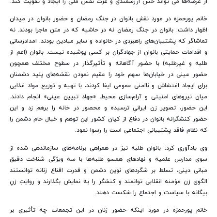
از عرصه‌ها می تواند حس ارزشمندی و عزت نفس ملی را ایجاد و تقویت کند.
خانم پورحمزه‌ در مورد نقش بانوان در جنگ رمضان و حضور بانوان در میدان
اظهار داشت: بانوان در جنگ رمضان نه در حاشیه که در متن ماجرا بودند. نه
تماشاگر که پشتیبان‌های راهبردی در خانواده و سایر میادین بودند. امدادرسانی
و اقدامات حمایتی بانوان از جهادگران بر کسی پوشیده نیست. بانوان (اعم از
طلبه و غیرطلبه) با حضور آگاهانه و تأثیرگذار در سطوح مختلف همچون
حضور عینی در خیابان‌ها سهم خود را عقیم نمودن نقشه‌های پلید دشمنان
برای ایجاد اغتشاش و ناامنی عمومی ایفا کردند، با تهیه و توزیع مواد غذایی
میان نیروهای امنیتی و آرام‌سازی محیط، «جهاد تبیین عینی» انجام دادند.
این حضور، تصویر زن ایرانیِ ترسیده و محصور در خانه را برهم زد و این
حضور کنشگرانه بانوان در دفاع از کیان کشور این توهم و خیال خام دشمن را
که نظام فاقد پشتیبانی اجتماعی است را رسوا نمود.
وی یادآوری کرد: بانوان طلبه نیز در همراهی برنامه‌های سازماندهی شده از
سوی مدارس علمیه و نهادهای همسو طلبه‌ها با سه ویژگی شناخت دقیق
مبانی دینی، تسلط بر شگردهای نوین دشمن و قدرت اقناع زنانه توانستند
الگوی زن مؤمنه انقلابی توانمند و کنشگر را به نمایش بگذارند و روایتِ زنِ
بیگانه با سیاست و اجتماع را شکست دهند.
خانم پورحمزه‌ در مورد اینکه حضور زنان در این تجمعات چه تأثیری بر