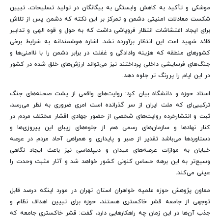
موشکی و تأکید به کاهش وابستگی به بیگانگان در تولید تسلیحات، تبیین
شکست معادلات امنیتی دشمن و تمرکز بر این نکته که دشمن پس از تلاش
برای ایجاد اغتشاشات انتظار فروپاشی داشت که به حول و قوه الهی و تدابیر
قائد شهید امت این انتظار برآورده نشد. اشاره هوشمندانه به شرایط برخی
کشورهای منطقه که هزینه وادادگی و غفلت در برابر دشمن را با ناامنی‌ها و
جنگ‌های فرسایشی داخلی پرداختند نیز می‌تواند ارزش‌های خلق شده در کشور
در این ایام را پررنگ تر جلوه دهد.
استاد حوزه و دانشگاه بیان کرد: روایت‌های واقعی از پشت صحنه‌های جنگ
ترکیبی‌ای که ملت ایران از سر گذرانده است امری ضروری به نظر می‌رسد،
ثبت و انتشارخرده روایت‌های شخصی از حضور جهادی اقشار مختلف مردم در
کنار نهادها و سازمان‌های رسمی هم از جلوه‌های زیبای این پیروزی‌ها و
دستاوردها می‌باشد تقدیر از صبر و پایداری و همراهی آحاد مردم در عرصه
خیابان به موازات عرصه‌های میدان و دیپلماسی نیز باعث ایجاد نگاهی
وسیع‌تر به این برهه حساس کنونی کشور خواهد شد و آثار مثبت وحدت را
عینی می‌کند.
معاون پژوهش حوزه علمیه خواهران استان تهران در مورد اینکه درصد قابل
توجهی از جامعه قشر خاکستری هستند، حوزه برای تبیین اهداف نظام و
جذب آن‌ها در این زمان چه راهکارهایی دارد، گفت: قشر خاکستری جامعه که