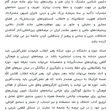
دشمن شناسی مشترک با زبان هنر و روایت‌های رسا برای عامه مردم گام
مؤثری در جهت تقویت و حفظ وحدت بردارند. تعریف و تبیین «ما»های
مشترک؛ تأکید بر سه سرمایه بزرگ ملی و دینی: «ایران (میهن مشترک)»،
«اسلام (هویت اعتقادی)»، و «انقلاب (دستاوردهای عزت‌بخش)» در فضای
مجازی و حقیقی و مانور بر روی موفقیت‌هایی مانند اقتدار دفاعی،
پیشرفت‌های علمی و حضور مقتدر ایران در عرصه‌های بین‌المللی،کنار گذاشتن
اختلافات حزبی و جناحی و پرهیز از چندقطبی کردن جامعه نیز می تواند کمک
کننده باشد.
استاد حوزه و دانشگاه در مورد اینکه رهبر انقلاب فرمودند نقش‌آفرینی باید
«بدون خدشه به وحدت اجتماعی» باشد. در عرصه‌های تربیتی و فرهنگی،
گاهی رویکردهای سخت‌گیرانه و متعصبانه می‌تواند باعث تفرقه شود. حوزه
چه راهکارهایی برای حفظ وحدت و جلوگیری از دوگانگی در میان نیروهای فعال
و آحاد جامعه می‌تواند ارائه دهد، عنوان کرد: رهبر فرزانه انقلاب (قدّس الله
نفسه الزکیة) به درستی هشدار دادند که هر نقش‌آفرینی باید وحدت‌آفرین
باشد. حوزه ها می توانند با راه‌اندازی کارگروه‌های وفاق ملی متشکل از فعالان
فرهنگی با سلایق گوناگون برای طراحی برنامه‌های مشترک (چون پویش‌های
مجازی، برای موضوعات چالشی جامعه) همراه با تدوین منشور اخلاق تعامل و
ترویج آداب اختلاف و نقد منصفانه و نیز اجتناب از تحجر و تسامح افراطی،
دین خود را در این عرصه به جامعه ادا نمایند. در مسائل قطعی شرعی و