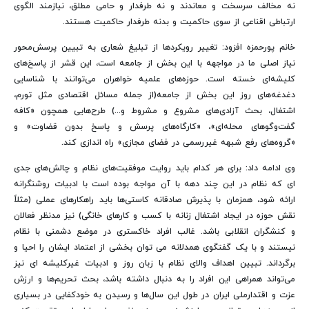
نه مخالف سرسخت و معاندند و نه طرفدار و حامی مطلق، نیازمند الگوی
ارتباطی اقناعی از سوی حاکمیت و بدنه طرفدار حاکمیت هستند.
خانم پورحمزه‌ افزود: تغییر رویکردها از تبلیغ شعاری به تبیین پرسش‌محور
نیاز اصلی ما در مواجهه با این بخش از جامعه است، این قشر از پاسخ‌های
کلیشه‌ای خسته است. حوزه‌های علمیه خواهران می‌توانند با شناسایی
دغدغه‌های روز این بخش از جامعه(از جمله مسائل اقتصادی مثل تورم،
اشتغال، بحث آزادی‌های مشروع و مشروط و...) طرح‌هایی همچون «کافه
گفت‌وگوهای محله‌ای»، «کارگاه‌های پرسش و پاسخ بدون قضاوت» و
«گروه‌های رفع شبهه غیررسمی در فضای مجازی» راه اندازی کند.
وی ادامه داد: برای هر کدام باید روایت موفقیت‌های نظام و چالش‌های جدی
ای که نظام در این چند دهه با آن مواجه بوده است با ادبیات روشنگرانه
ارائه شود، همزمان با پذیرش صادقانه کاستی‌ها باید راهکارهای عملی (مثلاً
نقش حوزه در ایجاد اشتغال زنانه با کسب و کارهای خانگی) نیز مدنظر فعالان
و کنشگران انقلابی باشد. غالب افراد خاکستری در موضع دشمنی با نظام
نیستند و با یک گفتگوی همدلانه می توان بخشی از اعتماد ایشان را احیا و
برگرداند. تبیین اهداف والای نظام با زبان روز و ادبیات غیرکلیشه ای نیز
می‌تواند همراهی این افراد را به دنبال داشته باشد، بحث تحریم‌ها و ارزش
عزت و اقتدارملی ایران در طول این سال‌ها و رسیدن به خودکفایی در بسیاری