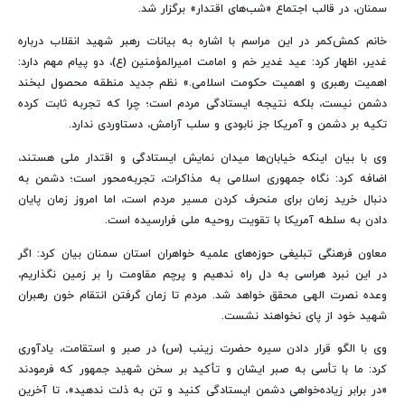
سمنان، در قالب اجتماع «شب‌های اقتدار» برگزار شد.
خانم کمش‌کمر در این مراسم با اشاره به بیانات رهبر شهید انقلاب درباره
غدیر، اظهار کرد: عید غدیر خم و امامت امیرالمؤمنین (ع)، دو پیام مهم دارد:
اهمیت رهبری و اهمیت حکومت اسلامی.» نظم جدید منطقه محصول لبخند
دشمن نیست، بلکه نتیجه ایستادگی مردم است؛ چرا که تجربه ثابت کرده
تکیه بر دشمن و آمریکا جز نابودی و سلب آرامش، دستاوردی ندارد.
وی با بیان اینکه خیابان‌ها میدان نمایش ایستادگی و اقتدار ملی هستند،
اضافه کرد: نگاه جمهوری اسلامی به مذاکرات، تجربه‌محور است؛ دشمن به
دنبال خرید زمان برای منحرف کردن مسیر مردم است، اما امروز زمان پایان
دادن به سلطه آمریکا با تقویت روحیه ملی فرارسیده است.
معاون فرهنگی تبلیغی حوزه‌های علمیه خواهران استان سمنان بیان کرد: اگر
در این نبرد هراسی به دل راه ندهیم و پرچم مقاومت را بر زمین نگذاریم،
وعده نصرت الهی محقق خواهد شد. مردم تا زمان گرفتن انتقام خون رهبران
شهید خود از پای نخواهند نشست.
وی با الگو قرار دادن سیره حضرت زینب (س) در صبر و استقامت، یادآوری
کرد: ما با تأسی به صبر ایشان و تأکید بر سخن شهید جمهور که فرمودند
«در برابر زیاده‌خواهی دشمن ایستادگی کنید و تن به ذلت ندهید»، تا آخرین