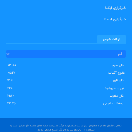
خبرگزاری ایکنا
خبرگزاری ایسنا
اوقات شرعی
اذان صبح
۰۳:۵۰
طلوع آفتاب
۰۵:۲۲
اذان ظهر
۱۲:۱۲
غروب خورشید
۱۹:۰۱
اذان مغرب
۱۹:۲۰
نیمه‌شب شرعی
۲۳:۲۶
تمامی حقوق مادی و معنوی این سایت متعلق به مرکز مدیریت حوزه های علمیه خواهران است و
استفاده از این مطالب بدون ذکر منبع مانعی ندارد.