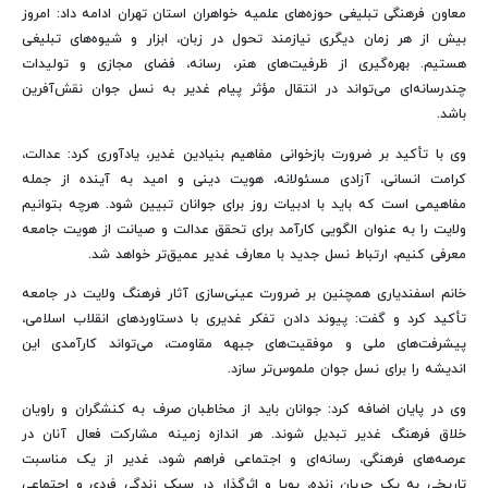
معاون فرهنگی تبلیغی حوزه‌های علمیه خواهران استان تهران ادامه داد: امروز
بیش از هر زمان دیگری نیازمند تحول در زبان، ابزار و شیوه‌های تبلیغی
هستیم. بهره‌گیری از ظرفیت‌های هنر، رسانه، فضای مجازی و تولیدات
چندرسانه‌ای می‌تواند در انتقال مؤثر پیام غدیر به نسل جوان نقش‌آفرین
باشد.
وی با تأکید بر ضرورت بازخوانی مفاهیم بنیادین غدیر، یادآوری کرد: عدالت،
کرامت انسانی، آزادی مسئولانه، هویت دینی و امید به آینده از جمله
مفاهیمی است که باید با ادبیات روز برای جوانان تبیین شود. هرچه بتوانیم
ولایت را به عنوان الگویی کارآمد برای تحقق عدالت و صیانت از هویت جامعه
معرفی کنیم، ارتباط نسل جدید با معارف غدیر عمیق‌تر خواهد شد.
خانم اسفندیاری همچنین بر ضرورت عینی‌سازی آثار فرهنگ ولایت در جامعه
تأکید کرد و گفت: پیوند دادن تفکر غدیری با دستاوردهای انقلاب اسلامی،
پیشرفت‌های ملی و موفقیت‌های جبهه مقاومت، می‌تواند کارآمدی این
اندیشه را برای نسل جوان ملموس‌تر سازد.
وی در پایان اضافه کرد: جوانان باید از مخاطبان صرف به کنشگران و راویان
خلاق فرهنگ غدیر تبدیل شوند. هر اندازه زمینه مشارکت فعال آنان در
عرصه‌های فرهنگی، رسانه‌ای و اجتماعی فراهم شود، غدیر از یک مناسبت
تاریخی به یک جریان زنده، پویا و اثرگذار در سبک زندگی فردی و اجتماعی