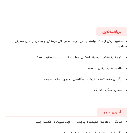
پربازدیدترین
حضور بیش از ۳۰۰ مبلغه ایلامی در خدمت‌رسانی فرهنگی و رفاهی اربعین حسینی+
تصاویر
نتیجه پژوهش باید به راهکاری عملی و قابل ارزیابی منتهی شود
والدین هلیکوپتری نباشیم
برگزاری نشست هم‌اندیشی راهکارهای ترویج عفاف و حجاب
معمای زندگی مشترک
آخرین اخبار
خبرنگاران؛ راویان حقیقت و پرچمداران جهاد تبیین در مکتب زینبی
برگزاری نشست اخلاقی به مناسبت اربعین حسینی