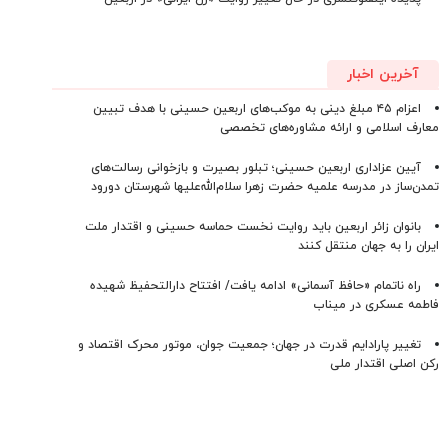
آخرین اخبار
اعزام ۴۵ مبلغ دینی به موکب‌های اربعین حسینی با هدف تبیین
معارف اسلامی و ارائه مشاوره‌های تخصصی
آیین عزاداری اربعین حسینی؛ تبلور بصیرت و بازخوانی رسالت‌های
تمدن‌ساز در مدرسه علمیه حضرت زهرا سلام‌الله‌علیها شهرستان دورود
بانوان زائر اربعین باید روایت نخست حماسه حسینی و اقتدار ملت
ایران را به جهان منتقل کنند
راه ناتمام «حافظ آسمانی» ادامه یافت/ افتتاح دارالتحفیظ شهیده
فاطمه عسکری در میناب
تغییر پارادایم قدرت در جهان؛ جمعیت جوان، موتور محرک اقتصاد و
رکن اصلی اقتدار ملی