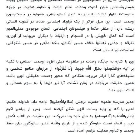
هستی‌شناختی میان فطرت وحدت، نظام امامت و تداوم هدایت در جبهه
مقاومت» اظهار داشت: انسان به دلیل کمال‌خواهی، همواره در جست‌وجوی
وحدت است. این میل، فراتر از یک قرارداد اجتماعی ساده، در فطرت انسانی
ریشه دارد. از منظر حکما و فیلسوفان اجتماعی، انسان موجودی مدنی‌الطبع
است که کمال خویش را در انسجام و ارتباط با دیگران می‌یابد؛ از این‌رو،
تفرقه و جدایی نه‌تنها خلاف مسیر تکامل، بلکه مانعی در مسیر شکوفایی
استعدادهای انسانی است.
وی با اشاره به جایگاه وحدت در منظومه دینی افزود: وحدت اسلامی با تکیه
بر آیه «وَاعْتَصِمُوا بِحَبْلِ اللَّهِ جَمِیعًا وَلَا تَفَرَّقُوا» از مرزهای منافع شخصی و
سلیقه‌های گذرا فراتر می‌رود. هنگامی که محور وحدت، حقیقتی الهی باشد،
همین حقیقت می‌تواند در زمان تشتت آرا نیز دل‌ها را به سوی همدلی و
الفت سوق دهد.
مدیر مدرسه علمیه حضرت نرجس (سلام‌الله‌علیها) ادامه داد: خداوند حکیم،
امتی را که بر پایه رسالت الهی شکل گرفته است، پس از پیامبر اکرم
(صلی‌الله‌علیه‌وآله‌وسلم) به حال خود رها نمی‌کند. این حقیقت در قالب اکمال
دین و اتمام نعمت جلوه‌گر شده و از طریق واقعه غدیر، سازوکاری برای حفظ
وحدت و تداوم هدایت فراهم آمده است.