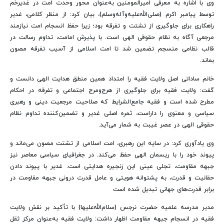
وی با اشاره به معرفی امیرالمومنین به‌عنوان محور وحدت امت در غدیرخم
توسط پیامبر اکرم (صلی‌الله‌علیه‌وآله‌وسلم)، بیان کرد: از منظر کلامی، غدیر
راهکاری برای جلوگیری از تشتت و تفرقه بود؛ زیرا حفظ انسجام امت نیازمند
مرجعی آگاه به نظام حقوقی الهی است. با پذیرش امامت، تداوم رسالت در
قالب نظامی منسجم تضمین شد تا امت اسلامی از آسیب تفرقه مصون
بماند.
خانم ساداتی اصل ولایت فقیه را امتداد همین منطق هدایت الهی دانست و
گفت: ولایت فقیه برای جلوگیری از هرج‌ومرج اجتماعی و تفرقه در احکام
مطرح شده است و فقیه جامع‌الشرایط که صلاحیت مرجعیت دینی و رهبری
سیاسی و معنوی را داراست، ثمره اصلی غدیر و تضمین‌کننده تداوم نظام
حقوقی الهی در عصر غیبت به شمار می‌آید.
وی یادآوری کرد: در سایه این رهبری، امت اسلامی از تشتت مصون می‌ماند و
پیوند خود را با ریسمان الهی حفظ می‌کند. در جغرافیای سیاسی معاصر نیز
جبهه مقاومت، تجلی عینی این زنجیره هدایتی است. غدیر با پیوند دادن
حقانیت و قدرت، به پشتوانه هویتی و عامل قدرت درونی جبهه مقاومت در
برابر قدرت‌های جهانی تبدیل شده است
مدیر مدرسه علمیه حضرت نرجس (سلام‌الله‌علیها) با تأکید بر نقش ولایت
فقیه در انسجام جبهه مقاومت اظهار داشت: ولایت فقیه به‌عنوان مرکز ثقل