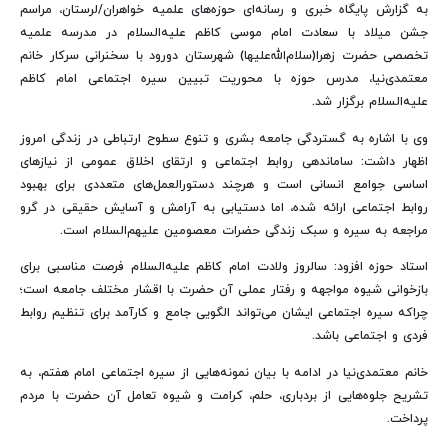
به گزارش پایگاه خبری و رسانه‌ای حوزه‌های علمیه خواهران/لرستان، مراسم
جشن میلاد با سعادت امام موسی کاظم علیه‌السلام در مدرسه علمیه
تخصصی حضرت زهرا(سلام‌الله‌علیها) شهرستان دورود با سخنرانی سرکار خانم
معتمدی‌نیا، مدرس حوزه با محوریت تبیین سیره اجتماعی امام کاظم
علیه‌السلام برگزار شد.
وی با اشاره به گستردگی جامعه بشری و تنوع سطوح ارتباطی در زندگی امروز
اظهار داشت: ساماندهی روابط اجتماعی و ارتقای اخلاق عمومی از نیازهای
اساسی جوامع انسانی است و هرچند دستورالعمل‌های متعددی برای بهبود
روابط اجتماعی ارائه شده، اما دستیابی به آرامش و آسایش حقیقی در گرو
مراجعه به سیره و سبک زندگی حضرات معصومین علیهم‌السلام است.
استاد حوزه افزود: سالروز ولادت امام کاظم علیه‌السلام فرصت مناسبی برای
بازخوانی شیوه مواجهه و رفتار عملی آن حضرت با اقشار مختلف جامعه است؛
چراکه سیره اجتماعی ایشان می‌تواند الگویی جامع و کارآمد برای تنظیم روابط
فردی و اجتماعی باشد.
خانم معتمدی‌نیا در ادامه با بیان نمونه‌هایی از سیره اجتماعی امام هفتم، به
تشریح جلوه‌هایی از بردباری، حلم، کرامت و شیوه تعامل آن حضرت با مردم
پرداخت.