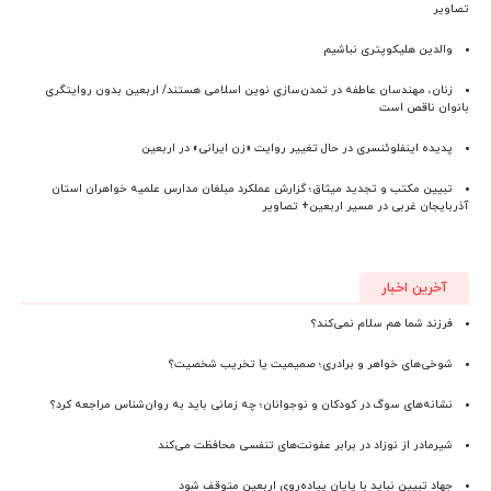
تصاویر
والدین هلیکوپتری نباشیم
زنان، مهندسان عاطفه در تمدن‌سازی نوین اسلامی هستند/ اربعین بدون روایتگری
بانوان ناقص است
پدیده اینفلوئنسری در حال تغییر روایت «زن ایرانی» در اربعین
تبیین مکتب و تجدید میثاق؛ گزارش عملکرد مبلغان مدارس علمیه خواهران استان
آذربایجان‌ غربی در مسیر اربعین+ تصاویر
آخرین اخبار
فرزند شما هم سلام نمی‌کند؟
شوخی‌های خواهر و برادری؛ صمیمیت یا تخریب شخصیت؟
نشانه‌های سوگ در کودکان و نوجوانان؛ چه زمانی باید به روان‌شناس مراجعه کرد؟
شیرمادر از نوزاد در برابر عفونت‌های تنفسی محافظت می‌کند
جهاد تبیین نباید با پایان پیاده‌روی اربعین متوقف شود