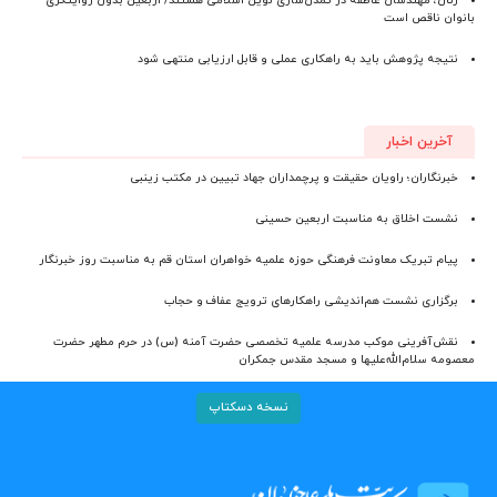
زنان، مهندسان عاطفه در تمدن‌سازی نوین اسلامی هستند/ اربعین بدون روایتگری
بانوان ناقص است
نتیجه پژوهش باید به راهکاری عملی و قابل ارزیابی منتهی شود
آخرین اخبار
خبرنگاران؛ راویان حقیقت و پرچمداران جهاد تبیین در مکتب زینبی
نشست اخلاق به مناسبت اربعین حسینی
پیام تبریک معاونت فرهنگی حوزه علمیه خواهران استان قم به مناسبت روز خبرنگار
برگزاری نشست هم‌اندیشی راهکارهای ترویج عفاف و حجاب
نقش‌آفرینی موکب مدرسه علمیه تخصصی حضرت آمنه (س) در حرم مطهر حضرت
معصومه سلام‌الله‌علیها و مسجد مقدس جمکران
نسخه دسکتاپ