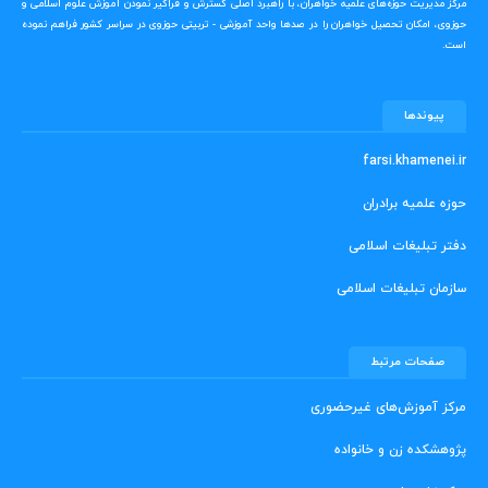
مرکز مدیریت حوزه‌های علمیه خواهران، با راهبرد اصلی گسترش و فراگیر نمودن آموزش علوم اسلامی و
حوزوی، امکان تحصیل خواهران را در صدها واحد آموزشی - تربیتی حوزوی در سراسر کشور فراهم نموده
است.
پیوندها
farsi.khamenei.ir
حوزه علمیه برادران
دفتر تبلیغات اسلامی
سازمان تبلیغات اسلامی
صفحات مرتبط
مرکز آموزش‌های غیرحضوری
پژوهشکده زن و خانواده