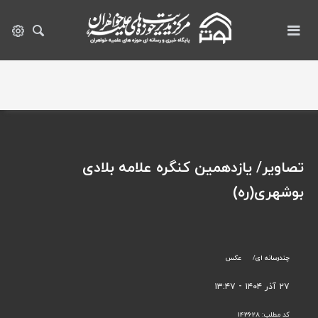
تصاویر/ یازدهمین کنگره علامه بلادی
بوشهری(ره)
چندرسانه ای
عکس
۲۷ آذر ۱۴۰۴ - ۱۳:۴۷
کد مطلب:
143628