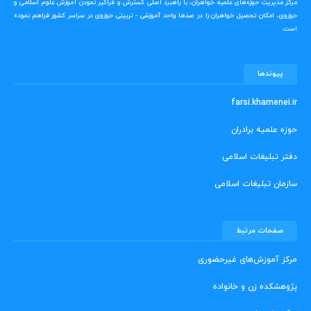
مرکز مدیریت حوزه‌های علمیه خواهران، با راهبرد اصلی گسترش و فراگیر نمودن آموزش علوم اسلامی و
حوزوی، امکان تحصیل خواهران را در صدها واحد آموزشی - تربیتی حوزوی در سراسر کشور فراهم نموده
است.
پیوندها
farsi.khamenei.ir
حوزه علمیه برادران
دفتر تبلیغات اسلامی
سازمان تبلیغات اسلامی
صفحات مرتبط
مرکز آموزش‌های غیرحضوری
پژوهشکده زن و خانواده