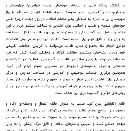
به گزارش پایگاه خبری و رسانه‌ای حوزه‌های علمیه خواهران/ چهارمحال و
بختیاری،
خانم آقابابایی، مدیر مدرسه علمیه فاطمه الزهرا(سلام الله علیها)
شهرستان بِن با اشاره به سخنان رهبر معظم انقلاب در روز مبعث درباره نقش
حوزه‌های علمیه و طلاب و اساتید برای آشنایی و شناخت بیشتر مردم با این
فتنه و عوامل آن، گفت: یکی از مسئولیت‌های مهم طلاب، انتقال آموخته‌ها
به زبان روز و قابل فهم برای عموم است که در این زمینه می‌توان اقدامات
مؤثری انجام داد به‌عنوان مثال، طلاب می‌توانند با افزایش اطلاعات تاریخی
خود درباره فتنه‌های پیشین، مقالات کوتاه و تحلیلی تهیه کنند که این
محتواها می‌تواند با زبانی ساده در قالب وبلاگ‌نویسی، فعالیت در شبکه‌های
اجتماعی و دیگر پلتفرم‌های دیجیتال در دسترس عموم مردم قرار گیرد.
همچنین برگزاری جلسات توجیهی و آموزشی در مساجد، مدارس و مراکز
فرهنگی برای آشنایی نسل جوان و مردم با مفهوم فتنه و خطرات آن بسیار
ضروری است. تولید ویدیوهای کوتاه آموزشی یا پادکست‌های موضوعی نیز از
روش‌های مؤثر و گسترده برای این هدف است
.
خانم آقابابایی بیان کرد: طلاب به عنوان حلقه اتصال و واسطه‌ای آگاه و
دلسوز بین مراجع عظام تقلید و جامعه می‌توانند عمل کنند. آنان می‌توانند
سؤالات، شبهات و دغدغه‌های مردم را به صورت منظم و دقیق به محضر
مراجع منتقل کنند و سپس پاسخ‌های شفاف و قابل درک ایشان را به زبان
مردم به جامعه بازگردانند. این امر هم به روشنگری کمک می‌کند و هم