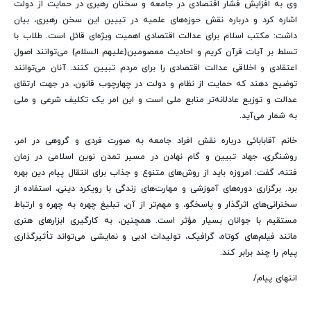
وی
به افزایش فشار اقتصادی در جامعه و سخنان رهبری در حمایت از دولت
اشاره کرد و درباره نقش حوزه‌های علمیه در تبیین این سخن رهبری، بیان
داشت:
مکتب اسلام برای عدالت اقتصادی اهمیت ویژه‌ای قائل است. طلاب با
تسلط بر آیات قرآن کریم و احادیث معصومین(علیهم السلام) می‌توانند اصول
اعتقادی و اخلاقی عدالت اقتصادی را برای مردم تبیین کنند. آنان می‌توانند
توضیح دهند که حمایت از نظام و دولت در چهارچوب قانون، در جهت ارتقای
عدالت و توزیع عادلانه‌تر منابع ملی است و این امر یک تکلیف شرعی و ملی
به شمار می‌آید.
خانم آقابابائی
درباره نقش افراد جامعه به‌ صورت فردی و گروهی در امر،
روشنگری، جهاد تبیین و گام نهادن در مسیر تمدن نوین اسلامی در زمان
فتنه، گفت:
امروزه باید از روش‌های متنوع و جذاب برای انتقال پیام دین بهره
برد. برگزاری دوره‌های آموزشی و مهارت‌های زندگی با رویکرد دینی، استفاده از
سخنرانی‌های اثرگذار و پاسخگو، و مهم‌تر از آن، تبلیغ چهره به چهره و ارتباط
مستقیم با جوانان بسیار مؤثر است. همچنین، به کارگیری ابزارهای هنری
مانند فیلم‌های کوتاه، گرافیک، تولیدات ادبی و نمایشی می‌تواند تأثیرگذاری
پیام را چند برابر کند.
انتهای پیام/