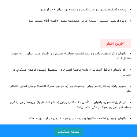
پدیده اینفلوئنسری در حال تغییر روایت «زن ایرانی» در اربعین
ویژه اربعین حسینی؛ نسخه عربی مجموعه مصور «قصه آقا» منتشر شد
آخرین اخبار
بانوان زائر اربعین باید روایت نخست حماسه حسینی و اقتدار ملت ایران را به جهان
منتقل کنند
راه ناتمام «حافظ آسمانی» ادامه یافت/ افتتاح دارالتحفیظ شهیده فاطمه عسکری در
میناب
تغییر پارادایم قدرت در جهان؛ جمعیت جوان، موتور محرک اقتصاد و رکن اصلی اقتدار
ملی
در طریق‌الحسین؛ بانوان با تأسی به مکتب زینبی(سلام الله علیها)، پرچمدار روایتگری
حماسه و ترویج سبک زندگی متعالی‌اند
بانوان، راویان نخست عاشورا و پرچمداران جهاد تبیین در اربعین هستند
نسخه دسکتاپ