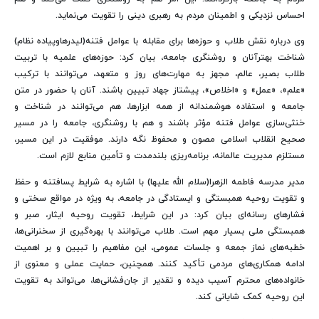
احساس نزدیکی و اطمینان مردم به رهبری دینی را تقویت می‌نماید
.
وی درباره نقش طلاب و حوزه‌ها برای مقابله با عوامل فتنه(لیدرهاوپیاده نظام)
شناخت بهترآنان و روشنگری جامعه، بیان کرد: حوزه‌های علمیه با تربیت
طلاب بصیر، عالم، مجهز به مهارت‌های روز و متعهد، می‌توانند با ترکیب
«علم»، «عمل» و «اخلاص»، پیشتاز جهاد تبیین باشند. آنان با حضور در متن
جامعه و استفاده هوشمندانه از همه ابزارها، هم می‌توانند در شناخت و
خنثی‌سازی عوامل فتنه مؤثر باشند و هم با روشنگری، جامعه را در مسیر
صحیح انقلاب اسلامی مصون و محفوظ نگه دارند. موفقیت در این مسیر،
مستلزم مدیریت عالمانه، برنامه‌ریزی بلندمدت و تأمین منابع لازم است.
مدیر مدرسه فاطمه الزهرا(سلام الله علیها)
با اشاره به شرایط پسافتنه و
حفظ
و تقویت روحیه همبستگی و ایستادگی در جامعه، به ویژه در مواقع سختی و
فشارهای رسانه‌ای بیان کرد: در این شرایط، تقویت روحیه ایثار، صبر و
همبستگی ملی بسیار مهم است. طلاب می‌توانند با بهره‌گیری از سخنرانی‌ها،
خطبه‌های نماز جمعه و جلسات عمومی، این مفاهیم را تبیین و بر اهمیت
ادامه همکاری‌های مردمی تأکید کنند. همچنین، حمایت عملی و معنوی از
خانواده‌های محترم آسیب دیده و تقدیر از جان‌فشانی‌ها، می‌تواند به تقویت
این روحیه کمک شایانی کند.