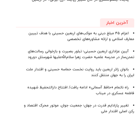
آخرین اخبار
اعزام ۴۵ مبلغ دینی به موکب‌های اربعین حسینی با هدف تبیین
معارف اسلامی و ارائه مشاوره‌های تخصصی
آیین عزاداری اربعین حسینی؛ تبلور بصیرت و بازخوانی رسالت‌های
تمدن‌ساز در مدرسه علمیه حضرت زهرا سلام‌الله‌علیها شهرستان دورود
بانوان زائر اربعین باید روایت نخست حماسه حسینی و اقتدار ملت
ایران را به جهان منتقل کنند
راه ناتمام «حافظ آسمانی» ادامه یافت/ افتتاح دارالتحفیظ شهیده
فاطمه عسکری در میناب
تغییر پارادایم قدرت در جهان؛ جمعیت جوان، موتور محرک اقتصاد و
رکن اصلی اقتدار ملی