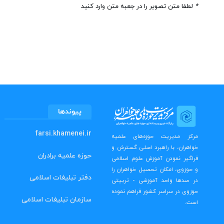
*
لطفا متن تصویر را در جعبه متن وارد کنید
پیوندها
farsi.khamenei.ir
مرکز مدیریت حوزه‌های علمیه
خواهران، با راهبرد اصلی گسترش و
حوزه علمیه برادران
فراگیر نمودن آموزش علوم اسلامی
و حوزوی، امکان تحصیل خواهران را
دفتر تبلیغات اسلامی
در صدها واحد آموزشی - تربیتی
حوزوی در سراسر کشور فراهم نموده
سازمان تبلیغات اسلامی
است.