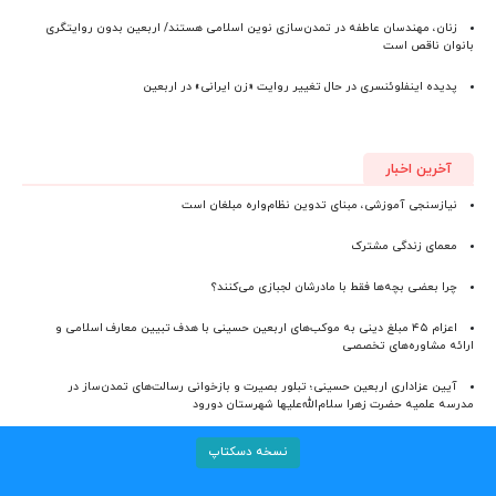
زنان، مهندسان عاطفه در تمدن‌سازی نوین اسلامی هستند/ اربعین بدون روایتگری
بانوان ناقص است
پدیده اینفلوئنسری در حال تغییر روایت «زن ایرانی» در اربعین
آخرین اخبار
نیازسنجی آموزشی، مبنای تدوین نظام‌واره مبلغان است
معمای زندگی مشترک
چرا بعضی بچه‌ها فقط با مادرشان لجبازی می‌کنند؟
اعزام ۴۵ مبلغ دینی به موکب‌های اربعین حسینی با هدف تبیین معارف اسلامی و
ارائه مشاوره‌های تخصصی
آیین عزاداری اربعین حسینی؛ تبلور بصیرت و بازخوانی رسالت‌های تمدن‌ساز در
مدرسه علمیه حضرت زهرا سلام‌الله‌علیها شهرستان دورود
نسخه دسکتاپ