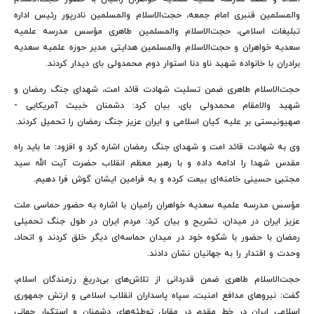
والمسلمین قنبری امام جمعه، حجت‌الاسلام والمسلمین نادرپور رئیس اداره
تبلیغات اسلامی، حجت‌الاسلام والمسلمین طاهری مؤسس مدرسه علمیه
سعدیه خواهران و حجت‌الاسلام والمسلمین هدایتی مدیر حوزه علمیه سعدیه
برادران با خانواده شهید ناو دنا استوار دوم محمدولی بای دیدار کردند.
حجت‌الاسلام طاهری ضمن تسلیت شهادت قائد امت، شهدای جنگ رمضان و
شهید والامقام محمدولی بای، بیان کرد: دشمنان خبیث آمریکایی -
صهیونیستی بر علیه کیان اسلامی و ایران عزیز جنگ رمضان را تحمیل کردند.
وی به شهادت قائد امت و شهدای جنگ رمضان اشاره کرد و افزود: ما باید راه
مقدس شهدا را ادامه داده و با رهبر معظم انقلاب حضرت آیت الله سید
مجتبی حسینی خامنه‌ای بیعت کرده و به فرامین ایشان گوش فرا دهیم.
مؤسس مدرسه علمیه سعدیه خواهران رامیان با اشاره به حضور حماسی ملت
عزیز ایران در میدان، تشریح و بیان کرد: مردم ایران در طول جنگ تحمیلی
رمضان با حضور با شکوه خود در میدان حماسه‌ای دیگر خلق کردند و اتحاد،
وحدت و اقتدار را به جهانیان نشان دادند.
حجت‌الاسلام طاهری ضمن قدردانی از تلاش‌های بی‌دریغ رزمندگان اسلام،
گفت: نیروهای مدافع امنیت، سپاه پاسداران انقلاب اسلامی و ارتش جمهوری
اسلامی ایران در خط مقدم در مقابل توطئه‌های دشمنان و استکبار جهانی