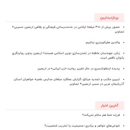
پربازدیدترین
حضور بیش از ۳۰۰ مبلغه ایلامی در خدمت‌رسانی فرهنگی و رفاهی اربعین حسینی+
تصاویر
والدین هلیکوپتری نباشیم
زنان، مهندسان عاطفه در تمدن‌سازی نوین اسلامی هستند/ اربعین بدون روایتگری
بانوان ناقص است
پدیده اینفلوئنسری در حال تغییر روایت «زن ایرانی» در اربعین
تبیین مکتب و تجدید میثاق؛ گزارش عملکرد مبلغان مدارس علمیه خواهران استان
آذربایجان‌ غربی در مسیر اربعین+ تصاویر
آخرین اخبار
فرزند شما هم سلام نمی‌کند؟
شوخی‌های خواهر و برادری؛ صمیمیت یا تخریب شخصیت؟