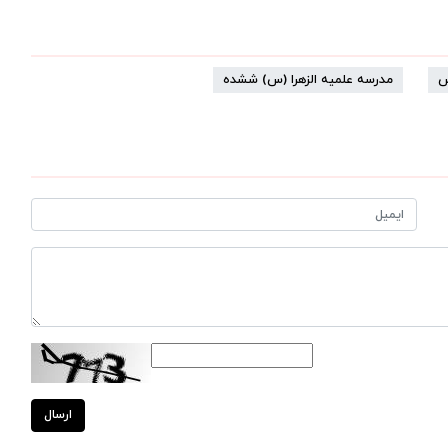
س
مدرسه علمیه الزهرا (س) ششده
ارسال