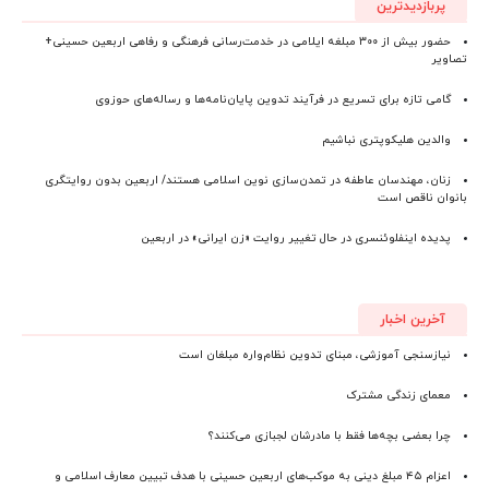
پربازدیدترین
حضور بیش از ۳۰۰ مبلغه ایلامی در خدمت‌رسانی فرهنگی و رفاهی اربعین حسینی+
تصاویر
گامی تازه برای تسریع در فرآیند تدوین پایان‌نامه‌ها و رساله‌های حوزوی
والدین هلیکوپتری نباشیم
زنان، مهندسان عاطفه در تمدن‌سازی نوین اسلامی هستند/ اربعین بدون روایتگری
بانوان ناقص است
پدیده اینفلوئنسری در حال تغییر روایت «زن ایرانی» در اربعین
آخرین اخبار
نیازسنجی آموزشی، مبنای تدوین نظام‌واره مبلغان است
معمای زندگی مشترک
چرا بعضی بچه‌ها فقط با مادرشان لجبازی می‌کنند؟
اعزام ۴۵ مبلغ دینی به موکب‌های اربعین حسینی با هدف تبیین معارف اسلامی و