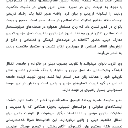
غلامی مدیر مدرسه علمیه ریحانه الرسول سلام‌الله‌علیها قشم، در گفت‌وگویی
با توجه به «بیعت زنان در غدیر»، نقش امروز بانوان در تثبیت حاکمیت
ولایت را اینگونه ارزیابی و بیان کرد: واقعه غدیر تنها یک رخداد تاریخی
نیست، بلکه منشور هدایت امت اسلامی در همه اعصار است. حضور و بیعت
بانوان در غدیر نشان داد که زنان مسلمان همواره در صحنه‌های سرنوشت‌ساز
امت اسلامی نقش‌آفرین بوده‌اند. امروز نیز بانوان با تربیت نسل مؤمن، تبیین
معارف دینی، حضور آگاهانه در عرصه‌های فرهنگی و اجتماعی و دفاع از
ارزش‌های انقلاب اسلامی، از مهم‌ترین ارکان تثبیت و استمرار حاکمیت ولایت
به شمار می‌آیند.
وی افزود: بانوان می‌توانند با تقویت بصیرت دینی در خانواده و جامعه، انتقال
فرهنگ ولایت‌مداری به نسل جوان و مقابله با جنگ شناختی دشمن، نقش
تاریخی خود را همانند زنان صدر اسلام ایفا کنند. بدون تردید، آینده جامعه
اسلامی در گرو تربیت انسان‌های مؤمن و ولایی است و بانوان در این عرصه
مسئولیتی بسیار راهبردی بر عهده دارند.
مدیر مدرسه علمیه ریحانه الرسول سلام‌الله‌علیها قشم در ادامه اظهار داشت:
ایستگاه‌های صلواتی و موکب‌های تبیینی، به‌ویژه هنگامی که با مدیریت و
مشارکت بانوان مؤمن و دغدغه‌مند برگزار می‌شوند، از ظرفیت بالایی برای
انتقال مفاهیم دینی و ولایی برخوردارند. این فعالیت‌ها صرفاً خدمات‌رسانی
نیست، بلکه بستری برای گفت‌وگو، آگاهی‌بخشی و ترویج فرهنگ اهل‌بیت