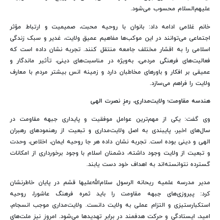
علیهم‌السلام محسوب می‌شود.
خانم غلامی ادامه داد: بانوان با روحیه محبت، صمیمیت و ارتباط مؤثر
اجتماعی می‌توانند در این موکب‌ها مفاهیم عمیق ولایت، غدیر و سبک زندگی
اسلامی را به اقشار مختلف جامعه منتقل کنند. تجربه نشان داده است که
فعالیت‌های فرهنگی مردمی، به‌ویژه در مناسبت‌های دینی، تأثیر ماندگار و
عمیقی بر افکار و باورهای مخاطبان دارد و زمینه انس بیشتر مردم با معارف
ولایت را فراهم می‌سازد.
هندسه مقاومت؛ ولایت‌مداری، رمزِ نصرت الهی
وی گفت: یکی از مهم‌ترین عوامل موفقیت و پایداری جبهه مقاومت در
سال‌های اخیر، پایبندی به اصل ولایت‌مداری و تبعیت از رهنمودهای رهبران
الهی و دینی بوده است. تجربه نشان داده هر جا روحیه ایمان، اخلاص، وحدت
و تبعیت از ولایت وجود داشته، دشمنان اسلام با وجود برخورداری از امکانات
گسترده نتوانسته‌اند به اهداف خود دست یابند.
مدیر مدرسه علمیه ریحانه الرسول سلام‌الله‌علیها قشم در پایان خاطرنشان
کرد: پیروزی‌های جبهه مقاومت را باید ثمره فرهنگ عاشورا، روحیه
استکبارستیزی و التزام عملی به ولایت دانست. ولایت‌مداری موجب انسجام،
امید، ایستادگی و حرکت هدفمند در برابر تهدیدها می‌شود. امروز نیز ملت‌های