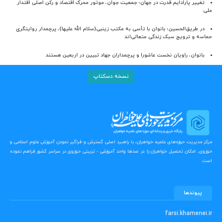
تغییر پارادایم قدرت در جهان؛ جمعیت جوان، موتور محرک اقتصاد و رکن اصلی اقتدار
ملی
در طریق‌الحسین؛ بانوان با تأسی به مکتب زینبی(سلام الله علیها)، پرچمدار روایتگری
حماسه و ترویج سبک زندگی متعالی‌اند
بانوان، راویان نخست عاشورا و پرچمداران جهاد تبیین در اربعین هستند
نسخه دسکتاپ
مرکز مدیریت حوزه‌های علمیه خواهران، با راهبرد اصلی گسترش و فراگیر نمودن آموزش علوم اسلامی و
حوزوی، امکان تحصیل خواهران را در صدها واحد آموزشی - تربیتی حوزوی در سراسر کشور فراهم نموده
است.
پیوندها
farsi.khamenei.ir