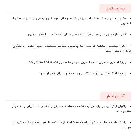
پربازدیدترین
حضور بیش از ۳۰۰ مبلغه ایلامی در خدمت‌رسانی فرهنگی و رفاهی اربعین حسینی+
تصاویر
گامی تازه برای تسریع در فرآیند تدوین پایان‌نامه‌ها و رساله‌های حوزوی
زنان، مهندسان عاطفه در تمدن‌سازی نوین اسلامی هستند/ اربعین بدون روایتگری
بانوان ناقص است
ویژه اربعین حسینی؛ نسخه عربی مجموعه مصور «قصه آقا» منتشر شد
پدیده اینفلوئنسری در حال تغییر روایت «زن ایرانی» در اربعین
آخرین اخبار
بانوان زائر اربعین باید روایت نخست حماسه حسینی و اقتدار ملت ایران را به جهان
منتقل کنند
راه ناتمام «حافظ آسمانی» ادامه یافت/ افتتاح دارالتحفیظ شهیده فاطمه عسکری در
میناب