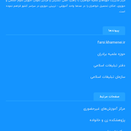
مرکز مدیریت حوزه‌های علمیه خواهران، با راهبرد اصلی گسترش و فراگیر نمودن آموزش علوم اسلامی و
حوزوی، امکان تحصیل خواهران را در صدها واحد آموزشی - تربیتی حوزوی در سراسر کشور فراهم نموده
است.
پیوندها
farsi.khamenei.ir
حوزه علمیه برادران
دفتر تبلیغات اسلامی
سازمان تبلیغات اسلامی
صفحات مرتبط
مرکز آموزش‌های غیرحضوری
پژوهشکده زن و خانواده