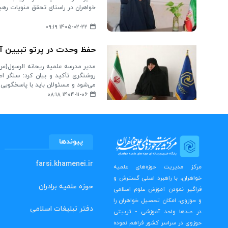
خواهران در راستای تحقق منویات رهب
۱۴۰۵-۰۲-۲۲ ۰۹:۱۹
حفظ وحدت در پرتو تبیین آگ
مدیر مدرسه علمیه ریحانه الرسول(س)
روشنگری تأکید و بیان کرد: سنگر ا
می‌شود و مسئولان باید با پاسخگویی 
۱۴۰۴-۱۱-۰۶ ۰۸:۱۸
پیوندها
farsi.khamenei.ir
مرکز مدیریت حوزه‌های علمیه
خواهران، با راهبرد اصلی گسترش و
حوزه علمیه برادران
فراگیر نمودن آموزش علوم اسلامی
و حوزوی، امکان تحصیل خواهران را
دفتر تبلیغات اسلامی
در صدها واحد آموزشی - تربیتی
حوزوی در سراسر کشور فراهم نموده