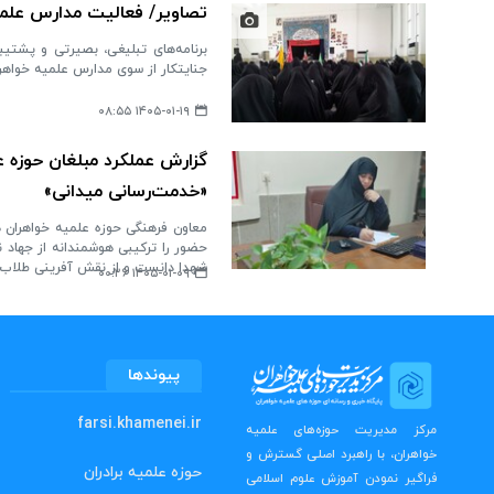
تصاویر/ فعالیت مدارس علم
برنامه‌های تبلیغی، بصیرتی و پشتی
جنایتکار از سوی مدارس علمیه خواهرا
۱۴۰۵-۰۱-۱۹ ۰۸:۵۵
گزارش عملکرد مبلغان حوزه ع
«خدمت‌رسانی میدانی»
معاون فرهنگی حوزه علمیه خواهران ه
حضور را ترکیبی هوشمندانه از جهاد 
شهدا دانست و از نقش آفرینی طلاب 
۱۴۰۵-۰۱-۰۹ ۰۰:۲۶
پیوندها
farsi.khamenei.ir
مرکز مدیریت حوزه‌های علمیه
خواهران، با راهبرد اصلی گسترش و
حوزه علمیه برادران
فراگیر نمودن آموزش علوم اسلامی