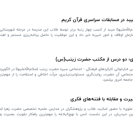
یبد در مسابقات سراسری قرآن کریم
الله‌علیها) میبد از کسب چهار رتبه برتر توسط طلاب این مدرسه در مرحله شهرستانی
زمان اوقاف و امور خیریه خبر داد و این موفقیت را حاصل برنامه‌ریزی مستمر و اهت
ری؛ دو درس از مکتب حضرت زینب(س)
بازخوانی کارکردهای فرهنگی - اجتماعی سیره حضرت زینب (سلام‌الله‌علیها) در الگوپرداز
تماعی آن حضرت، روایت‌گری، مسئولیت‌پذیری، جرأت اخلاقی و استقامت را از مهم‌تری
جامعه امروز برشمرد.
صیرت و مقابله با فتنه‌های فکری
 با حضور اساتید، طلاب و پژوهشگران در مدارس علمیه تخصصی حضرت زهرا (سلام‌ا
ن حیدریان، در این نشست انس با نهج‌البلاغه را مهم‌ترین راهکار تقویت بصیرت و