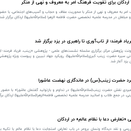
 اردکان برای تقویت فرهنگ امر به معروف و نهی از منکر
 امر به معروف و نهی از منکر با محوریت عفاف و حجاب و آسیب‌های اجتماعی، با حضو
 مبلغان در مدرسه علمیه تخصصی حضرت فاطمه الزهرا (سلام‌الله‌علیها) اردکان برگزار شد.
فرمند؛ از تاب‌آوری تا راهبری در یزد برگزار شد
اونت پژوهش مرکز، برگزاری سلسله نشست‌های علمی - پژوهشی «زینب، فریاد فرمند؛ از 
دنی سیره حضرت زینب کبری(سلام‌الله‌علیها)، رویکرد جهاد تبیین و پیوست ویژه پژوهش
یزد آغاز شد.
برد حضرت زینب(س) در ماندگاری نهضت عاشورا
ی نقش حضرت زینب(سلام‌الله‌علیها) در تداوم و بازتولید گفتمان عاشورا» با حضور 
 در جمع طلاب و اساتید مدرسه علمیه تخصصی فاطمه‌الزهرا(سلام‌الله‌علیها) اردکان برگز
«تعارض دعا با نظام عالم» در اردکان
سی و نقد دیدگاه ونسان برومر در باب تعارض استجابت دعا با نظام عالم با تکیه بر