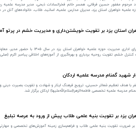
 یادبود مرحوم مغفور حسین فرقانی، همسر خانم فخرالسادات ذبحی، مدیر مدرسه علمیه ری
حوزه علمیه خواهران استان یزد، مدیران مدارس علمیه، اساتید، طلاب، خانواده‌های آنان در
هران استان یزد بر تقویت خویشتن‌داری و مدیریت خشم در پرتو آمو
پنجمین جلسه اخلاق و نشست شورای اداری مدیریت حوزه علمیه خواهران استان یزد د
نترل خشم، تقویت روحیه بردباری و بهره‌گیری از آموزه‌های اخلاقی پیامبر اکرم (صلی‌الل
ار شهید گمنام مدرسه علمیه اردکان
صفر با هدف تعظیم شعائر حسینی، ترویج فرهنگ ایثار و شهادت و تقویت بصیرت دینی و 
ام مدرسه علمیه تخصصی فاطمه‌الزهرا(سلام‌الله‌علیها) اردکان برگزار شد.
ران یزد بر تقویت بنیه علمی طلاب پیش از ورود به عرصه تبلیغ
د بر ضرورت تقویت بنیه علمی طلاب و فراهم‌سازی زمینه آموزش‌های تخصصی و مهارت