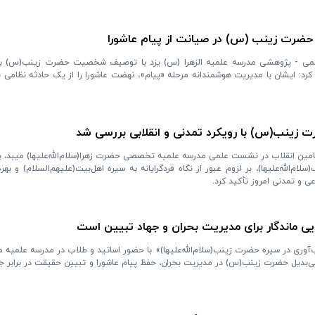
ضرت زینب (س) در صیانت از پیام عاشورا
لمی - پژوهشی مدرسه علمیه الزهرا (س) یزد با توصیف شخصیت حضرت زینب(س) ب
کرد: ایشان با مدیریت هوشمندانه مرحله «پیام»، نهضت عاشورا را از یک حادثه نظامی 
 زینب(س) با رویکرد تمدنی و انقلابی بررسی شد
امین انقلاب در نشست علمی مدرسه علمیه تخصصی حضرت زهرا(سلام‌الله‌علیها) میبد، با 
‌الله‌علیها)، بر لزوم عبور از نگاه فردگرایانه به سیره اهل‌بیت(علیهم‌السلام) و بهره
 و تمدنی امروز تأکید کرد.
 ماندگار برای مدیریت بحران و جهاد تبیین است
وری در سیره حضرت زینب(سلام‌الله‌علیها)» با حضور اساتید و طلاب در مدرسه علمیه 
ی‌بدیل حضرت زینب(س) در مدیریت بحران، حفظ پیام عاشورا و تبیین حقیقت در برابر ج