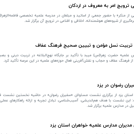
ترویج امر به معروف در اردکان
از منکر» با حضور جمعی از اساتید و مبلغان در مدرسه علمیه تخصصی فاطمه‌الزهرا(س
ری از شیوه‌های هوشمندانه، اخلاقی و اقناعی در ترویج آن برگزار شد.
 در تربیت نسل مؤمن و تبیین صحیح فرهنگ عفاف
لمیه حضرت زهرا(س) میبد با تأکید بر جایگاه نهج‌البلاغه در تربیت دینی و بصیرت
از فرهنگ عفاف و حجاب و نقش‌آفرینی فعال حوزه‌های علمیه در این عرصه تأکید کرد.
ان رضوان در یزد
 استان یزد از برگزاری نشست مسئولان «سفیران رضوان» در حاشیه نخستین نشست ف
 این نشست با هدف هم‌اندیشی، آسیب‌شناسی، تبادل تجربه و ارائه راهکارهای عملی
 در مدارس علمیه برگزار شد.
دیران مدارس علمیه خواهران استان یزد