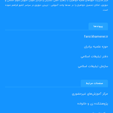
مرکز مدیریت حوزه‌های علمیه خواهران، با راهبرد اصلی گسترش و فراگیر نمودن آموزش علوم اسلامی و
حوزوی، امکان تحصیل خواهران را در صدها واحد آموزشی - تربیتی حوزوی در سراسر کشور فراهم نموده
است.
پیوندها
farsi.khamenei.ir
حوزه علمیه برادران
دفتر تبلیغات اسلامی
سازمان تبلیغات اسلامی
صفحات مرتبط
مرکز آموزش‌های غیرحضوری
پژوهشکده زن و خانواده