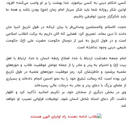
کسی احکام دینی به کسی بیاموزد، خدا بهشت را بر او واجب می‌کند» افزود:
اولین شکر روزانه شما باید شکر سرباز امام زمان (عج) بودن باشد و همه ما
باید شکرگزار چنین توفیقی باشیم.
حجت الاسلام والمسلمین وحدانی‌فر با بیان اینکه در طول تاریخ انبیا جان
دادند تا دین بماند، تصریح کرد: فضایی که الان داریم به برکت انقلاب اسلامی
است و در طول تاریخ به غیر از دوسال حکومت حضرت علی (ع)، حکومت
شیعی دینی وجود نداشته است.
امام جمعه دهدشت ارتباط با خدا، اصلاح رابطه انسان با خدا، ارتباط با اهل
بیت (ع) و احترام به پدر و مادر را از جمله عوامل موفقیت طلاب و حوزه‌های
علمیه برشمرد و خاطرنشان کرد: رمز موفقیت حوزه‌های علمیه در طول تاریخ
این بوده است که رسالت تبلیغ خود را به نحو احسن انجام داده‌اند و بسیاری
از علمای بزرگ با دعای پدر و مادر به درجات عالی رسیده‌اند.
وی در بخش دیگری از سخنان خود، بر تکریم اساتید تأکید کرد و اظهار
داشت: اگر دعای استاد شامل انسان شود، توفیقات فراوانی نصیب او خواهد
شد.