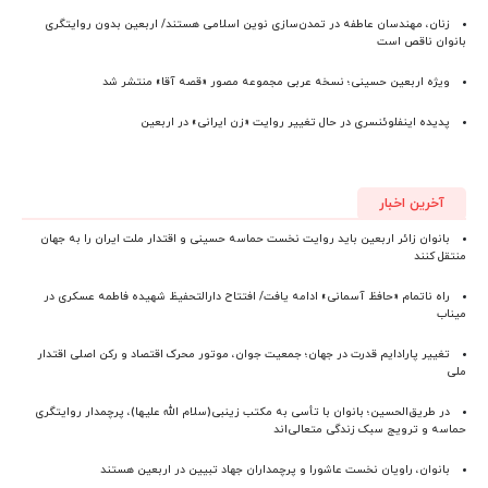
زنان، مهندسان عاطفه در تمدن‌سازی نوین اسلامی هستند/ اربعین بدون روایتگری
بانوان ناقص است
ویژه اربعین حسینی؛ نسخه عربی مجموعه مصور «قصه آقا» منتشر شد
پدیده اینفلوئنسری در حال تغییر روایت «زن ایرانی» در اربعین
آخرین اخبار
بانوان زائر اربعین باید روایت نخست حماسه حسینی و اقتدار ملت ایران را به جهان
منتقل کنند
راه ناتمام «حافظ آسمانی» ادامه یافت/ افتتاح دارالتحفیظ شهیده فاطمه عسکری در
میناب
تغییر پارادایم قدرت در جهان؛ جمعیت جوان، موتور محرک اقتصاد و رکن اصلی اقتدار
ملی
در طریق‌الحسین؛ بانوان با تأسی به مکتب زینبی(سلام الله علیها)، پرچمدار روایتگری
حماسه و ترویج سبک زندگی متعالی‌اند
بانوان، راویان نخست عاشورا و پرچمداران جهاد تبیین در اربعین هستند