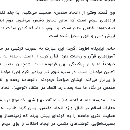
«ایجاد اختلاف و نفاق داخلی» تغییر داده‌اند.
وی گفت: وقتی از «اتحاد مقدس» صحبت می‌کنیم، به چند نکته ا
اراده‌های مردم است که مانع تجاوز دشمن می‌شود. دوم ا
«نباید»های قطعی نظام است. و سوم، با اضافه کردن صفت «مقد
ارزش دینی و الهی تبدیل شده است.
خانم ایزدپناه افزود: اگرچه این عبارت به صورت ترکیبی در 
آموزه‌های قرآن و روایات دارد. قرآن کریم از «امت واحده» به عن
صراحتاً ما را از پراکندگی نهی فرموده است. همچنین تعبیر 
آهنین مؤمنان است. در سیره نبوی نیز پیامبر اکرم (ص) مؤمنان
را بی‌قرار می‌کند. ایشان صراحتاً فرمودند: «الجماعة رحمة و
مقدس در نگاه ما سه بعد دارد: اتحاد در اعتقاد (توحید)، اتحاد در
مدیر مدرسه علمیه فاطمیه (سلام‌الله‌علیها) شهر خورموج دربار
معارف اسلام در قبال واژه اتحاد مقدس، بیان کرد: طلاب به ع
هدایت فکری جامعه را به گونه‌ای پیش ببرند که زمینه‌ساز وحد
بصیرت‌افزایی، توطئه‌های دشمن در ایجاد اختلاف را برای مردم