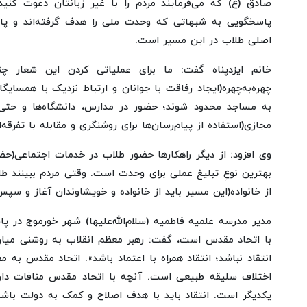
صادق (ع) که می‌فرمایند مردم را با غیر زبانتان دعوت کن
پاسخگویی به شبهاتی که وحدت ملی را هدف گرفته‌اند و پاس
اصلی طلاب در این مسیر است.
خانم ایزدپناه گفت: ما برای عملیاتی کردن این شعار چ
چهره‌به‌چهره(ایجاد رفاقت با جوانان و ارتباط نزدیک با همسای
به مساجد محدود شوند؛ حضور در مدارس، دانشگاه‌ها و حتی 
مجازی(استفاده از پیام‌رسان‌ها برای روشنگری و مقابله با تفرقه‌
وی افزود: از دیگر راهکارها حضور طلاب در خدمات اجتماعی(حض
بهترین نوعِ تبلیغ عملی برای وحدت است. وقتی مردم ببینند طل
از خانواده(این مسیر باید از خانواده و خویشاوندان آغاز و س
مدیر مدرسه علمیه فاطمیه (سلام‌الله‌علیها) شهر خورموج در پ
با اتحاد مقدس است، گفت: رهبر معظم انقلاب به روشنی میان ات
انتقاد نباشد؛ انتقاد همراه با اعتماد باشد». اتحاد مقدس ب
اختلاف سلیقه طبیعی است. آنچه با اتحاد مقدس منافات دارد،
یکدیگر است. انتقاد باید با هدف اصلاح و کمک به دولت باش