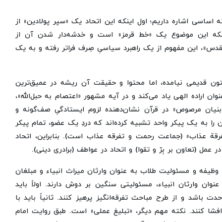
ساسی اشاره داریم؛ اول اینکه این اتحاد یک «سپر پولادین» از
ینکه این موضوع یک «خط قرمز» است و خدشه‌دار شدن آن از
س»، این مفهوم از یک راهبرد سیاسیِ صِرف فراتر رفته و به یک
متون قدیمی نیامده، اما محتوا و حقیقت آن ریشه در عمیق‌ترین
وان اراده الهی یاد می‌کند و در آیه مشهور «اعتصام به حبل‌الله»،
«بنیان مرصوص» در قرآن نشان‌دهنده لزوم ایستادگیِ صف‌گونه و
 را به یک پیکر واحد تشبیه کرده‌اند که دردِ یک عضو، تمام پیکر
 الفرقة عذاب» (جماعت رحمت و تفرقه عذاب است). بنابراین، اتحاد
 عمل (تعاون بر بِرّ و تقوا) و اتحاد در عواطف (برادری دینی).
ه وظیفه و مسئولیت طلاب به عنوان وارثان میراث انبیاء و مبلغان
نوان وارثان انبیاء، مسئولیتی سنگین بر دوش دارند. اولاً باید
ت باشد و از طرح مباحث تفرقه‌انگیز پرهیز کنند. ثانیاً باید با
 افشا کنند. نکته مهم دیگر، «تبلیغ عملی» است. طبق روایت امام