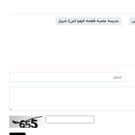
س
مدرسه علمیه فاطمه الزهرا (س) شیراز