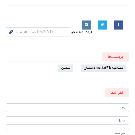
لینک کوتاه خبر
برچسب‌ها
مصاحبه &amp;#x2F;سمنان
سمنان
نظر شما