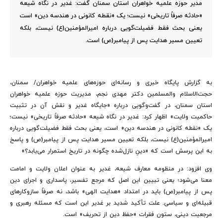
مدیر حوزه علمیه خواهران استان سمنان گفت: غدیر در نگاه شیعه
«حادثه صرفاً تاریخی» نیست؛ یک «نقطه کانونی در هندسه دین» است
یعنی بحث فقط فضیلت‌گویی درباره امیرالمؤمنین(ع) نیست، بلکه
تعیین مسیر هدایت پس از پیامبر(ص) است.
به گزارش پایگاه خبری و رسانه‌ای حوزه‌های علمیه خواهران/ سمنان،
حجت‌الاسلام والمسلمین دکتر مهدی نجم، مدیریت حوزه علمیه خواهران
استان سمنان، در گفت‌وگویی درباره «جایگاه غدیر و نقش آن در تثبیت
حاکمیت ولایت» اظهار کرد: غدیر در نگاه شیعه «حادثه صرفاً تاریخی» نیست؛
یک «نقطه کانونی در هندسه دین» است، یعنی بحث فقط فضیلت‌گویی درباره
امیرالمؤمنین(ع) نیست، بلکه تعیین مسیر هدایت پس از پیامبر(ص) و پاسخ
به این پرسش است که «دینِ نازل‌شده چگونه در تاریخ استمرار می‌یابد؟»
وی افزود: در منظومه معارف شیعه، غدیر به عنوان اعلان ولایت و امامت
معنا می‌شود؛ یعنی تبیین این اصل که مرجع تفسیر، پاسداری و اجرای دین
پس از پیامبر(ص) باید در امتداد «هدایت الهی» باشد، نه صرفاً سازوکارهای
قبیله‌ای و سیاسی. علت تأکید شدید بر غدیر این است که مسئله رهبری و
مرجعیت دینی، ستون فقرات «حفظ دین از تحریف» است.