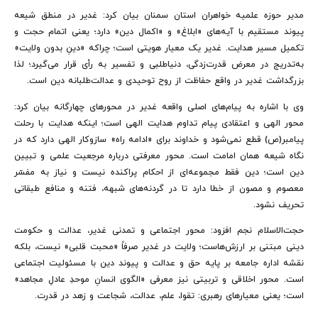
مدیر حوزه علمیه خواهران استان سمنان بیان کرد: غدیر در منطق شیعه
پیوند مستقیم با آیه‌های «ابلاغ» و «اکمال دین» دارد؛ یعنی اتمام حجت و
تکمیل مسیر هدایت. غدیر یک معیار هویتی است؛ چراکه «دینِ بدون ولایت»
به‌تدریج در معرض قدرت‌زدگی، دنیاطلبی و تفسیر به رأی قرار می‌گیرد؛ لذا
بزرگداشت غدیر در واقع حفاظت از روح توحیدی و عدالت‌طلبانه دین است.
وی با اشاره به پیام‌های اصلی واقعه غدیر در محورهای چهارگانه بیان کرد:
محور الهی و اعتقادی پیام تداوم هدایت الهی است؛ اینکه هدایت با رحلت
پیامبر(ص) قطع نمی‌شود و خداوند برای «ادامه راه» سازوکار الهی دارد که در
نگاه شیعه همان امامت است. محور معرفتی درباره مرجعیت علمی و تبیین
دین است؛ دین فقط مجموعه‌ای از احکام پراکنده نیست و نیاز به مفسّر
معصوم و مصون از خطا دارد تا در گردنه‌های شبهه، فتنه و منافع طبقاتی
تحریف نشود.
حجت‌الاسلام نجم افزود: محور اجتماعی و تمدنی غدیر، عدالت و حکومت
دینی مبتنی بر ارزش‌هاست؛ ولایت در غدیر صرفاً «محبت قلبی» نیست، بلکه
نقشه اداره جامعه بر پایه حق و عدالت و پیوند دین با مسئولیت اجتماعی
است. محور اخلاقی و تربیتی نیز معرفی «الگوی انسانِ موحدِ عادلِ مجاهد»
است؛ یعنی معیارهای رهبری: تقوا، علم، عدالت، شجاعت و زهد در قدرت.