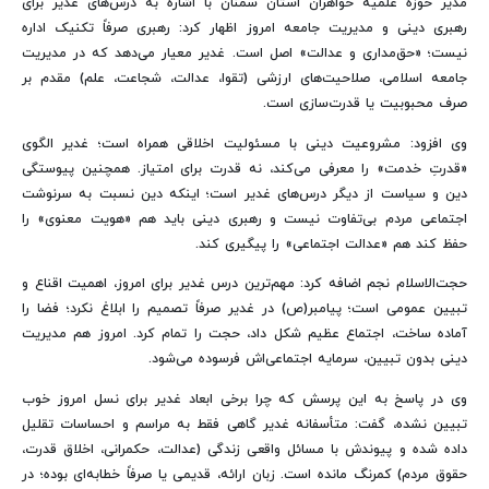
مدیر حوزه علمیه خواهران استان سمنان با اشاره به درس‌های غدیر برای
رهبری دینی و مدیریت جامعه امروز اظهار کرد: رهبری صرفاً تکنیک اداره
نیست؛ «حق‌مداری و عدالت» اصل است. غدیر معیار می‌دهد که در مدیریت
جامعه اسلامی، صلاحیت‌های ارزشی (تقوا، عدالت، شجاعت، علم) مقدم بر
صرف محبوبیت یا قدرت‌سازی است.
وی افزود: مشروعیت دینی با مسئولیت اخلاقی همراه است؛ غدیر الگوی
«قدرتِ خدمت» را معرفی می‌کند، نه قدرت برای امتیاز. همچنین پیوستگی
دین و سیاست از دیگر درس‌های غدیر است؛ اینکه دین نسبت به سرنوشت
اجتماعی مردم بی‌تفاوت نیست و رهبری دینی باید هم «هویت معنوی» را
حفظ کند هم «عدالت اجتماعی» را پیگیری کند.
حجت‌الاسلام نجم اضافه کرد: مهم‌ترین درس غدیر برای امروز، اهمیت اقناع و
تبیین عمومی است؛ پیامبر(ص) در غدیر صرفاً تصمیم را ابلاغ نکرد؛ فضا را
آماده ساخت، اجتماع عظیم شکل داد، حجت را تمام کرد. امروز هم مدیریت
دینی بدون تبیین، سرمایه اجتماعی‌اش فرسوده می‌شود.
وی در پاسخ به این پرسش که چرا برخی ابعاد غدیر برای نسل امروز خوب
تبیین نشده، گفت: متأسفانه غدیر گاهی فقط به مراسم و احساسات تقلیل
داده شده و پیوندش با مسائل واقعی زندگی (عدالت، حکمرانی، اخلاق قدرت،
حقوق مردم) کمرنگ مانده است. زبان ارائه، قدیمی یا صرفاً خطابه‌ای بوده؛ در