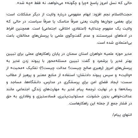
حالی که نسل امروز پاسخ «چرا و چگونه» می‌خواهد، نه فقط «چه شد».
حجت‌الاسلام نجم افزود: ابهام مفهومی درباره ولایت از دیگر مشکلات است؛
برای بعضی جوان‌ها ولایت یعنی صرفاً مناسک یا صرفاً سیاست، در حالی که
ولایت یک مفهوم چندلایه (اعتقادی، اخلاقی، اجتماعی) است. همچنین افراط
در ادعاهای غیرمستند و عدم گفت‌وگوی علمی با پرسش‌های مخالفان، باعث
بی‌اعتمادی شده است.
مدیر حوزه علمیه خواهران استان سمنان در پایان راهکارهای عملی برای تبیین
بهتر غدیر را برشمرد و گفت: تبیین مسئله‌محور با پیوند زدن غدیر به
پرسش‌های امروز (رهبری صالح چیست؟ عدالت چیست؟)؛ تفکیک «محبت» از
«ولایت» و سپس پیوند دادنشان؛ استفاده از منابع معتبر و پرهیز از مطالب
سست؛ ایجاد فضای امن برای پرسشگری در مدارس، دانشگاه‌ها، مساجد و
رسانه‌ها؛ و در نهایت ترجمه پیام غدیر به مهارت‌های زندگی اجتماعی مانند
عدالت‌خواهی بدون خشونت، مسئولیت‌پذیری، فسادستیزی و وفاداری به حق
در فشار جمع از جمله این راهکارهاست.
انتهای پیام/