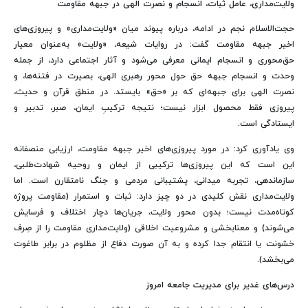
ولایت‌مداری، عامل ثبات، انسجام و نصرت الهی در جبهه مقاومت
حجت‌الاسلام نجم در ادامه، درباره پیوند میان «ولایت‌مداری» و پیروزی‌های
اخیر جبهه مقاومت گفت: در روایات شیعه، «ولایت» به‌عنوان معیار
حق‌محوری و انسجام ایمانی معرفی می‌شود و آثار اجتماعی دارد، از جمله
وحدت و انسجام جبهه حق حول محور رهبری الهی، بصیرت در فتنه‌ها، و
نصرت الهی برای جبهه‌ای که بر «حق» بایستد. در منطق قرآن و حدیث،
پیروزی فقط محصول ابزار نیست؛ نتیجه ترکیبِ ایمان، صبر، تدبیر و
ایستادگی است.
وی یادآوری کرد: در مورد پیروزی‌های اخیر جبهه مقاومت، ارزیابی منصفانه
این است که این پیروزی‌ها ترکیبی از ایمان و روحیه شهادت‌طلبی،
سازماندهی، تجربه میدانی، پشتیبانی مردمی و جنگ نامتقارن است. اما
ولایت‌مداری نقش کلیدی در دو چیز دارد: ثبات و استمرار (مقاومت پروژه
کوتاه‌مدت نیست؛ بدون محور ولایت، جریان‌ها دچار اختلاف و فرسایش
می‌شوند) و معنابخشی و مشروعیت اخلاقی (ولایت‌مداری مقاومت را از صِرف
خشونت یا انتقام جدا کرده و به آن صورت دفاع از مظلوم در برابر طاغوت
می‌بخشد).
درس‌های غدیر برای مدیریت جامعه امروز