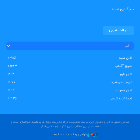
خبرگزاری ایسنا
اوقات شرعی
اذان صبح
۰۳:۵۱
طلوع آفتاب
۰۵:۲۳
اذان ظهر
۱۲:۱۲
غروب خورشید
۱۹:۰۰
اذان مغرب
۱۹:۱۹
نیمه‌شب شرعی
۲۳:۲۶
تمامی حقوق مادی و معنوی این سایت متعلق به مرکز مدیریت حوزه های علمیه خواهران است و
استفاده از این مطالب بدون ذکر منبع مانعی ندارد.
طراحی و تولید: نستوه